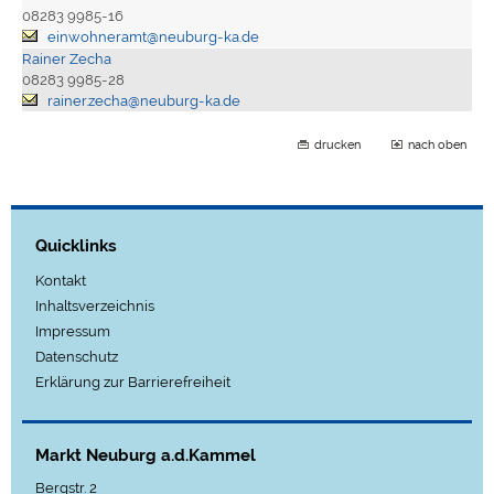
08283 9985-16
einwohneramt@neuburg-ka.de
Rainer Zecha
08283 9985-28
rainer.zecha@neuburg-ka.de
drucken
nach oben
Quicklinks
Kontakt
Inhaltsverzeichnis
Impressum
Datenschutz
Erklärung zur Barrierefreiheit
Markt Neuburg a.d.Kammel
Bergstr. 2