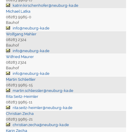
katrin.kirschenhofer@neuburg-ka.de
Michael Latka
08283 9985-0
Bauhof
info@neuburg-ka.de
Wolfgang Mahler
08283 2324
Bauhof
info@neuburg-ka.de
Wilfried Maurer
08283 2324
Bauhof
info@neuburg-ka.de
Martin Schließler
08283 9985-15
martin.schliessler@neuburg-ka.de
Rita Seitz-Heimler
08283 9985-11
rita.seitz-heimler@neuburg-ka.de
Christian Zecha
08283 9985-21
christian.zecha@neuburg-ka.de
Karin Zecha