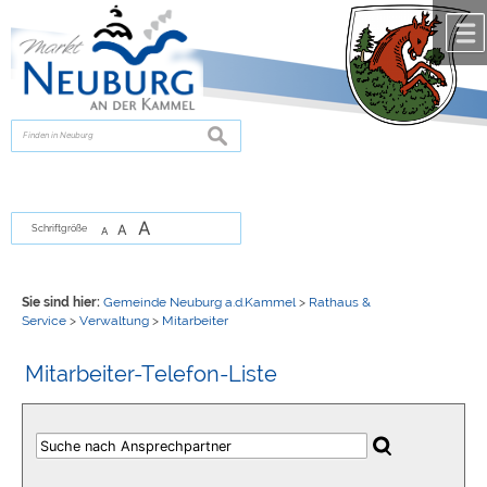
Zum Inhalt
,
zur Navigation
oder
zur Startseite
springen.
chließen
suchen
A
A
Schriftgröße
A
Sie sind hier:
Gemeinde Neuburg a.d.Kammel
>
Rathaus &
Service
>
Verwaltung
>
Mitarbeiter
Mitarbeiter-Telefon-Liste