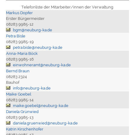
Telefonliste der Mitarbeiter/innen der Verwaltung
Markus Dopfer
Erster Bürgermeister
08283 9985-12
bgm@neuburg-ka.de
Petra Bisle
08283 9985-19
petra.bisle@neuburg-ka.de
Anna-Maria Böck
08283 9985-16
einwohneramt@neuburg-ka.de
Bernd Braun
08283 2324
Bauhof
info@neuburg-ka.de
Maike Goebel
08283 9985-14
maike.goebel@neuburg-ka.de
Daniela Grünwied
08283 9985-13
daniela.gruenwied@neuburg-ka.de
Katrin Kirschenhofer
08283 9985-17