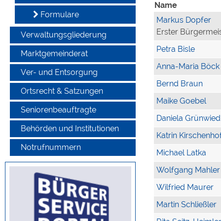
Name
Formulare
Markus Dopfer
Erster Bürgermei
Verwaltungsgliederung
Petra Bisle
Marktgemeinderat
Anna-Maria Böck
Ver- und Entsorgung
Bernd Braun
Ortsrecht & Satzungen
Maike Goebel
Seniorenbeauftragte
Daniela Grünwied
Behörden und Institutionen
Katrin Kirschenho
Notrufnummern
Michael Latka
Wolfgang Mahler
Wilfried Maurer
Martin Schließler