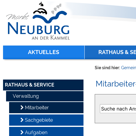
Zum Inhalt
,
zur Navigation
oder
zur Startseite
springen.
chließen
AKTUELLES
RATHAUS & S
Sie sind hier:
Gemein
Mitarbeiter
RATHAUS & SERVICE
Verwaltung
Mitarbeiter
Sachgebiete
Aufgaben