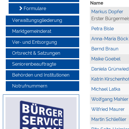
Name
Formulare
Markus Dopfer
Erster Bürgermei
Verwaltungsgliederung
Petra Bisle
Marktgemeinderat
Anna-Maria Böck
Ver- und Entsorgung
Bernd Braun
Ortsrecht & Satzungen
Maike Goebel
Seniorenbeauftragte
Daniela Grünwied
Behörden und Institutionen
Katrin Kirschenho
Notrufnummern
Michael Latka
Wolfgang Mahler
Wilfried Maurer
Martin Schließler