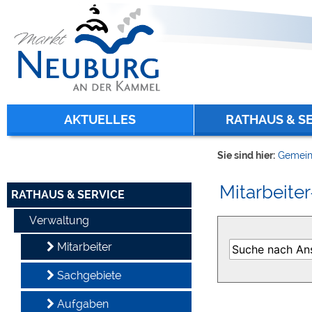
Zum Inhalt
,
zur Navigation
oder
zur Startseite
springen.
chließen
AKTUELLES
RATHAUS & S
Sie sind hier:
Gemein
Mitarbeiter
RATHAUS & SERVICE
Verwaltung
Mitarbeiter
Sachgebiete
Aufgaben