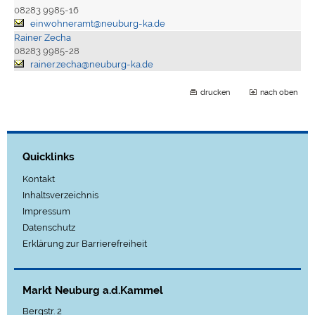
08283 9985-16
einwohneramt@neuburg-ka.de
Rainer Zecha
08283 9985-28
rainer.zecha@neuburg-ka.de
drucken
nach oben
Quicklinks
Kontakt
Inhaltsverzeichnis
Impressum
Datenschutz
Erklärung zur Barrierefreiheit
Markt Neuburg a.d.Kammel
Bergstr. 2