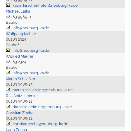
katrin.kirschenhofer@neuburg-ka.de
Michael Latka
08283 9985-0
Bauhof
info@neuburg-ka.de
Wolfgang Mahler
08283 2324
Bauhof
info@neuburg-ka.de
Wilfried Maurer
08283 2324
Bauhof
info@neuburg-ka.de
Martin Schließler
08283 9985-15
martin.schliessler@neuburg-ka.de
Rita Seitz-Heimler
08283 9985-11
rita.seitz-heimler@neuburg-ka.de
Christian Zecha
08283 9985-21
christian.zecha@neuburg-ka.de
Karin Zecha