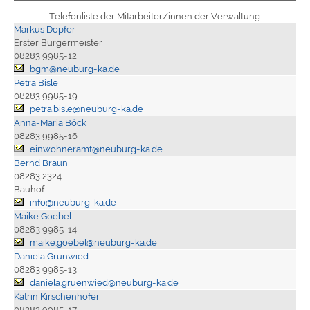
Telefonliste der Mitarbeiter/innen der Verwaltung
Markus Dopfer
Erster Bürgermeister
08283 9985-12
bgm@neuburg-ka.de
Petra Bisle
08283 9985-19
petra.bisle@neuburg-ka.de
Anna-Maria Böck
08283 9985-16
einwohneramt@neuburg-ka.de
Bernd Braun
08283 2324
Bauhof
info@neuburg-ka.de
Maike Goebel
08283 9985-14
maike.goebel@neuburg-ka.de
Daniela Grünwied
08283 9985-13
daniela.gruenwied@neuburg-ka.de
Katrin Kirschenhofer
08283 9985-17