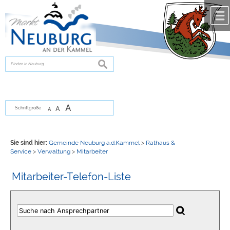
Zum Inhalt
,
zur Navigation
oder
zur Startseite
springen.
chließen
suchen
A
A
Schriftgröße
A
Sie sind hier:
Gemeinde Neuburg a.d.Kammel
>
Rathaus &
Service
>
Verwaltung
>
Mitarbeiter
Mitarbeiter-Telefon-Liste