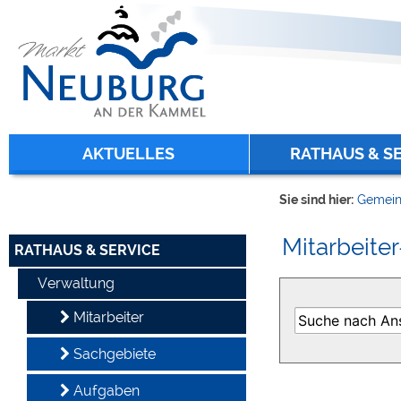
Zum Inhalt
,
zur Navigation
oder
zur Startseite
springen.
chließen
AKTUELLES
RATHAUS & S
Sie sind hier:
Gemein
Mitarbeiter
RATHAUS & SERVICE
Verwaltung
Mitarbeiter
Sachgebiete
Aufgaben