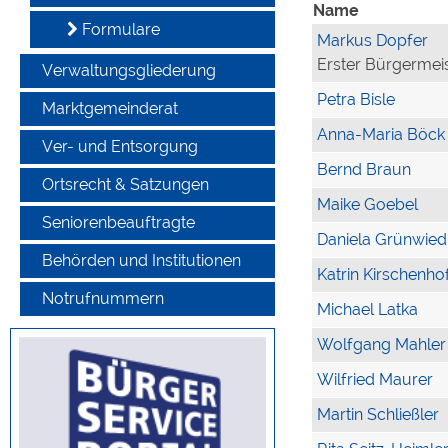
Name
Formulare
Markus Dopfer
Erster Bürgermei
Verwaltungsgliederung
Petra Bisle
Marktgemeinderat
Anna-Maria Böck
Ver- und Entsorgung
Bernd Braun
Ortsrecht & Satzungen
Maike Goebel
Seniorenbeauftragte
Daniela Grünwied
Behörden und Institutionen
Katrin Kirschenho
Notrufnummern
Michael Latka
Wolfgang Mahler
Wilfried Maurer
Martin Schließler