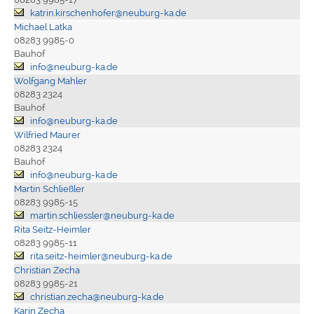
katrin.kirschenhofer@neuburg-ka.de
Michael Latka
08283 9985-0
Bauhof
info@neuburg-ka.de
Wolfgang Mahler
08283 2324
Bauhof
info@neuburg-ka.de
Wilfried Maurer
08283 2324
Bauhof
info@neuburg-ka.de
Martin Schließler
08283 9985-15
martin.schliessler@neuburg-ka.de
Rita Seitz-Heimler
08283 9985-11
rita.seitz-heimler@neuburg-ka.de
Christian Zecha
08283 9985-21
christian.zecha@neuburg-ka.de
Karin Zecha