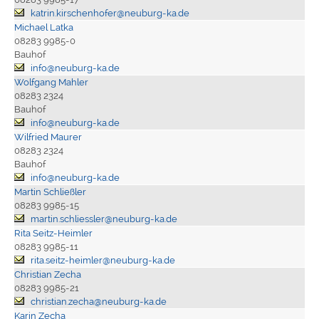
katrin.kirschenhofer@neuburg-ka.de
Michael Latka
08283 9985-0
Bauhof
info@neuburg-ka.de
Wolfgang Mahler
08283 2324
Bauhof
info@neuburg-ka.de
Wilfried Maurer
08283 2324
Bauhof
info@neuburg-ka.de
Martin Schließler
08283 9985-15
martin.schliessler@neuburg-ka.de
Rita Seitz-Heimler
08283 9985-11
rita.seitz-heimler@neuburg-ka.de
Christian Zecha
08283 9985-21
christian.zecha@neuburg-ka.de
Karin Zecha