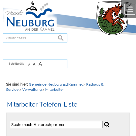
Zum Inhalt
,
zur Navigation
oder
zur Startseite
springen.
chließen
suchen
A
A
Schriftgröße
A
Sie sind hier:
Gemeinde Neuburg a.d.Kammel
>
Rathaus &
Service
>
Verwaltung
>
Mitarbeiter
Mitarbeiter-Telefon-Liste