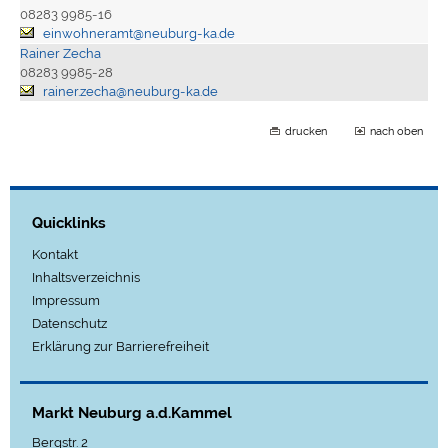
08283 9985-16
einwohneramt@neuburg-ka.de
Rainer Zecha
08283 9985-28
rainer.zecha@neuburg-ka.de
drucken
nach oben
Quicklinks
Kontakt
Inhaltsverzeichnis
Impressum
Datenschutz
Erklärung zur Barrierefreiheit
Markt Neuburg a.d.Kammel
Bergstr. 2