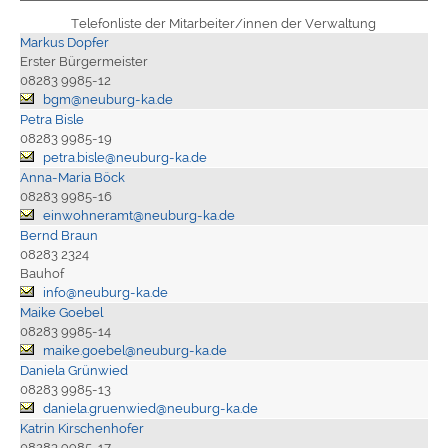
Telefonliste der Mitarbeiter/innen der Verwaltung
Markus Dopfer
Erster Bürgermeister
08283 9985-12
bgm@neuburg-ka.de
Petra Bisle
08283 9985-19
petra.bisle@neuburg-ka.de
Anna-Maria Böck
08283 9985-16
einwohneramt@neuburg-ka.de
Bernd Braun
08283 2324
Bauhof
info@neuburg-ka.de
Maike Goebel
08283 9985-14
maike.goebel@neuburg-ka.de
Daniela Grünwied
08283 9985-13
daniela.gruenwied@neuburg-ka.de
Katrin Kirschenhofer
08283 9985-17