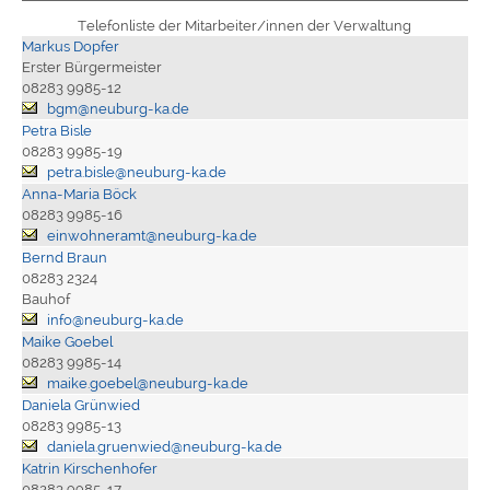
Telefonliste der Mitarbeiter/innen der Verwaltung
Markus Dopfer
Erster Bürgermeister
08283 9985-12
bgm@neuburg-ka.de
Petra Bisle
08283 9985-19
petra.bisle@neuburg-ka.de
Anna-Maria Böck
08283 9985-16
einwohneramt@neuburg-ka.de
Bernd Braun
08283 2324
Bauhof
info@neuburg-ka.de
Maike Goebel
08283 9985-14
maike.goebel@neuburg-ka.de
Daniela Grünwied
08283 9985-13
daniela.gruenwied@neuburg-ka.de
Katrin Kirschenhofer
08283 9985-17