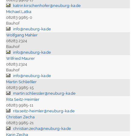
katrin.kirschenhofer@neuburg-ka.de
Michael Latka
08283 9985-0
Bauhof
info@neuburg-ka.de
Wolfgang Mahler
08283 2324
Bauhof
info@neuburg-ka.de
Wilfried Maurer
08283 2324
Bauhof
info@neuburg-ka.de
Martin Schließler
08283 9985-15
martin.schliessler@neuburg-ka.de
Rita Seitz-Heimler
08283 9985-11
rita.seitz-heimler@neuburg-ka.de
Christian Zecha
08283 9985-21
christian.zecha@neuburg-ka.de
Karin Zecha