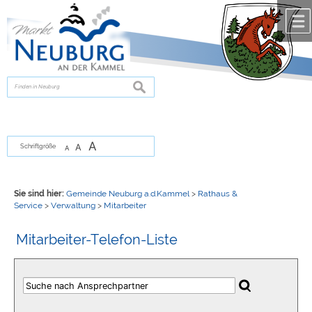
Zum Inhalt
,
zur Navigation
oder
zur Startseite
springen.
chließen
suchen
A
A
Schriftgröße
A
Sie sind hier:
Gemeinde Neuburg a.d.Kammel
>
Rathaus &
Service
>
Verwaltung
>
Mitarbeiter
Mitarbeiter-Telefon-Liste