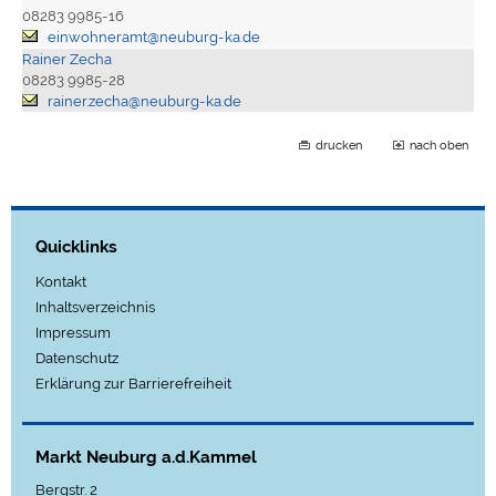
08283 9985-16
einwohneramt@neuburg-ka.de
Rainer Zecha
08283 9985-28
rainer.zecha@neuburg-ka.de
drucken
nach oben
Quicklinks
Kontakt
Inhaltsverzeichnis
Impressum
Datenschutz
Erklärung zur Barrierefreiheit
Markt Neuburg a.d.Kammel
Bergstr. 2