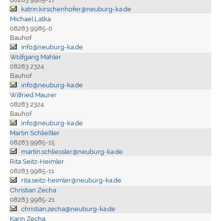
katrin.kirschenhofer@neuburg-ka.de
Michael Latka
08283 9985-0
Bauhof
info@neuburg-ka.de
Wolfgang Mahler
08283 2324
Bauhof
info@neuburg-ka.de
Wilfried Maurer
08283 2324
Bauhof
info@neuburg-ka.de
Martin Schließler
08283 9985-15
martin.schliessler@neuburg-ka.de
Rita Seitz-Heimler
08283 9985-11
rita.seitz-heimler@neuburg-ka.de
Christian Zecha
08283 9985-21
christian.zecha@neuburg-ka.de
Karin Zecha