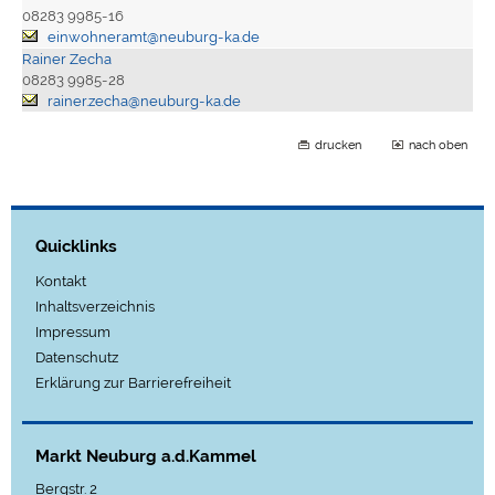
08283 9985-16
einwohneramt@neuburg-ka.de
Rainer Zecha
08283 9985-28
rainer.zecha@neuburg-ka.de
drucken
nach oben
Quicklinks
Kontakt
Inhaltsverzeichnis
Impressum
Datenschutz
Erklärung zur Barrierefreiheit
Markt Neuburg a.d.Kammel
Bergstr. 2