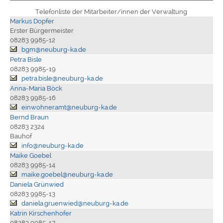
Telefonliste der Mitarbeiter/innen der Verwaltung
Markus Dopfer
Erster Bürgermeister
08283 9985-12
bgm@neuburg-ka.de
Petra Bisle
08283 9985-19
petra.bisle@neuburg-ka.de
Anna-Maria Böck
08283 9985-16
einwohneramt@neuburg-ka.de
Bernd Braun
08283 2324
Bauhof
info@neuburg-ka.de
Maike Goebel
08283 9985-14
maike.goebel@neuburg-ka.de
Daniela Grünwied
08283 9985-13
daniela.gruenwied@neuburg-ka.de
Katrin Kirschenhofer
08283 9985-17