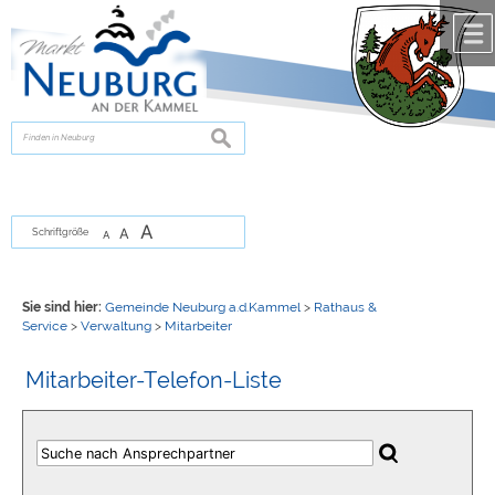
Zum Inhalt
,
zur Navigation
oder
zur Startseite
springen.
chließen
suchen
A
A
Schriftgröße
A
Sie sind hier:
Gemeinde Neuburg a.d.Kammel
>
Rathaus &
Service
>
Verwaltung
>
Mitarbeiter
Mitarbeiter-Telefon-Liste