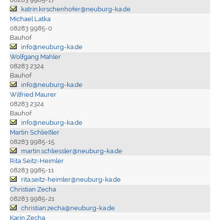
katrin.kirschenhofer@neuburg-ka.de
Michael Latka
08283 9985-0
Bauhof
info@neuburg-ka.de
Wolfgang Mahler
08283 2324
Bauhof
info@neuburg-ka.de
Wilfried Maurer
08283 2324
Bauhof
info@neuburg-ka.de
Martin Schließler
08283 9985-15
martin.schliessler@neuburg-ka.de
Rita Seitz-Heimler
08283 9985-11
rita.seitz-heimler@neuburg-ka.de
Christian Zecha
08283 9985-21
christian.zecha@neuburg-ka.de
Karin Zecha