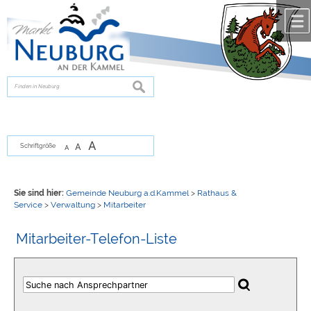
Zum Inhalt
,
zur Navigation
oder
zur Startseite
springen.
chließen
suchen
A
A
Schriftgröße
A
Sie sind hier:
Gemeinde Neuburg a.d.Kammel
>
Rathaus &
Service
>
Verwaltung
>
Mitarbeiter
Mitarbeiter-Telefon-Liste