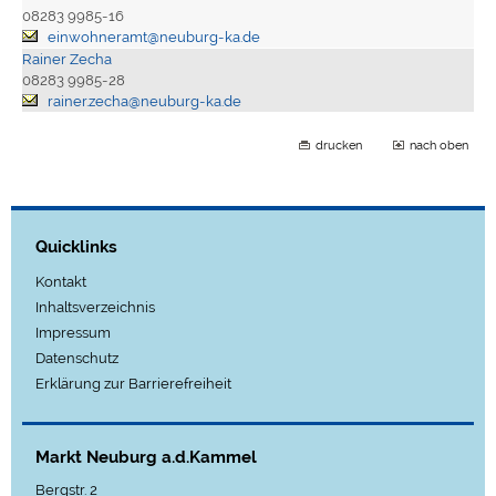
08283 9985-16
einwohneramt@neuburg-ka.de
Rainer Zecha
08283 9985-28
rainer.zecha@neuburg-ka.de
drucken
nach oben
Quicklinks
Kontakt
Inhaltsverzeichnis
Impressum
Datenschutz
Erklärung zur Barrierefreiheit
Markt Neuburg a.d.Kammel
Bergstr. 2