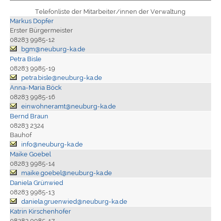
Telefonliste der Mitarbeiter/innen der Verwaltung
Markus Dopfer
Erster Bürgermeister
08283 9985-12
bgm@neuburg-ka.de
Petra Bisle
08283 9985-19
petra.bisle@neuburg-ka.de
Anna-Maria Böck
08283 9985-16
einwohneramt@neuburg-ka.de
Bernd Braun
08283 2324
Bauhof
info@neuburg-ka.de
Maike Goebel
08283 9985-14
maike.goebel@neuburg-ka.de
Daniela Grünwied
08283 9985-13
daniela.gruenwied@neuburg-ka.de
Katrin Kirschenhofer
08283 9985-17