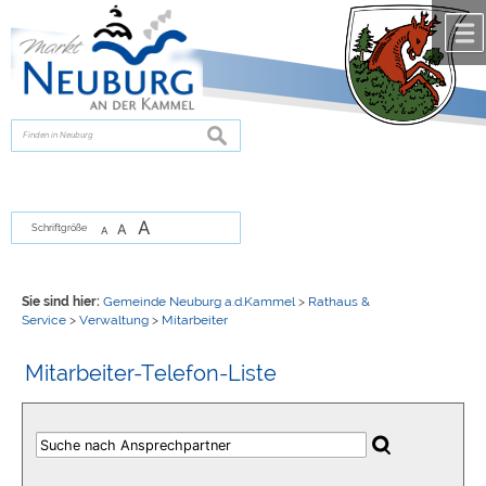
Zum Inhalt
,
zur Navigation
oder
zur Startseite
springen.
chließen
suchen
A
A
Schriftgröße
A
Sie sind hier:
Gemeinde Neuburg a.d.Kammel
>
Rathaus &
Service
>
Verwaltung
>
Mitarbeiter
Mitarbeiter-Telefon-Liste