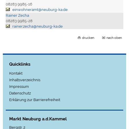
08283 9985-16
einwohneramt@neuburg-ka.de
Rainer Zecha
08283 9985-28
rainer.zecha@neuburg-ka.de
drucken
nach oben
Quicklinks
Kontakt
Inhaltsverzeichnis
Impressum
Datenschutz
Erklärung zur Barrierefreiheit
Markt Neuburg a.d.Kammel
Bergstr. 2