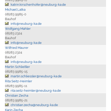
katrin.kirschenhofer@neuburg-ka.de
Michael Latka
08283 9985-0
Bauhof
info@neuburg-ka.de
Wolfgang Mahler
08283 2324
Bauhof
info@neuburg-ka.de
Wilfried Maurer
08283 2324
Bauhof
info@neuburg-ka.de
Martin Schließler
08283 9985-15
martin.schliessler@neuburg-ka.de
Rita Seitz-Heimler
08283 9985-11
rita.seitz-heimler@neuburg-ka.de
Christian Zecha
08283 9985-21
christian.zecha@neuburg-ka.de
Karin Zecha