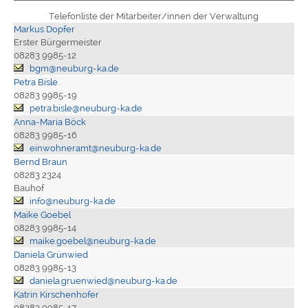
Telefonliste der Mitarbeiter/innen der Verwaltung
Markus Dopfer
Erster Bürgermeister
08283 9985-12
bgm@neuburg-ka.de
Petra Bisle
08283 9985-19
petra.bisle@neuburg-ka.de
Anna-Maria Böck
08283 9985-16
einwohneramt@neuburg-ka.de
Bernd Braun
08283 2324
Bauhof
info@neuburg-ka.de
Maike Goebel
08283 9985-14
maike.goebel@neuburg-ka.de
Daniela Grünwied
08283 9985-13
daniela.gruenwied@neuburg-ka.de
Katrin Kirschenhofer
08283 9985-17