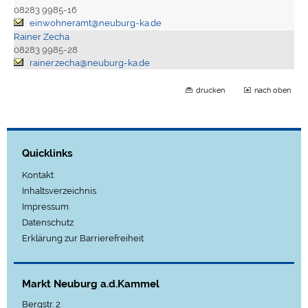
08283 9985-16
einwohneramt@neuburg-ka.de
Rainer Zecha
08283 9985-28
rainer.zecha@neuburg-ka.de
drucken
nach oben
Quicklinks
Kontakt
Inhaltsverzeichnis
Impressum
Datenschutz
Erklärung zur Barrierefreiheit
Markt Neuburg a.d.Kammel
Bergstr. 2