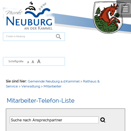
Zum Inhalt
,
zur Navigation
oder
zur Startseite
springen.
chließen
suchen
A
A
Schriftgröße
A
Sie sind hier:
Gemeinde Neuburg a.d.Kammel
>
Rathaus &
Service
>
Verwaltung
>
Mitarbeiter
Mitarbeiter-Telefon-Liste