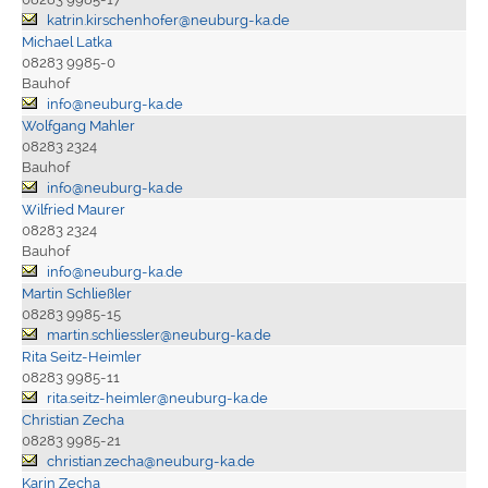
katrin.kirschenhofer@neuburg-ka.de
Michael Latka
08283 9985-0
Bauhof
info@neuburg-ka.de
Wolfgang Mahler
08283 2324
Bauhof
info@neuburg-ka.de
Wilfried Maurer
08283 2324
Bauhof
info@neuburg-ka.de
Martin Schließler
08283 9985-15
martin.schliessler@neuburg-ka.de
Rita Seitz-Heimler
08283 9985-11
rita.seitz-heimler@neuburg-ka.de
Christian Zecha
08283 9985-21
christian.zecha@neuburg-ka.de
Karin Zecha