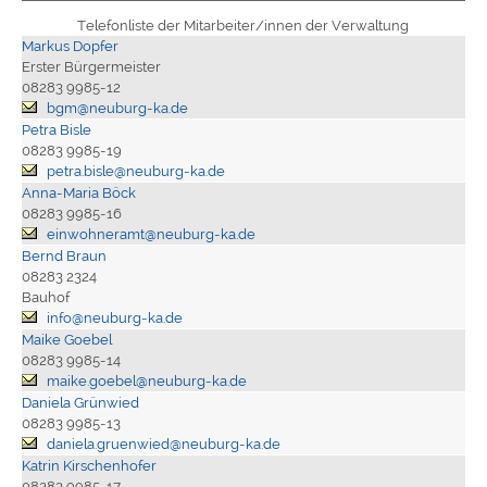
Telefonliste der Mitarbeiter/innen der Verwaltung
Markus Dopfer
Erster Bürgermeister
08283 9985-12
bgm@neuburg-ka.de
Petra Bisle
08283 9985-19
petra.bisle@neuburg-ka.de
Anna-Maria Böck
08283 9985-16
einwohneramt@neuburg-ka.de
Bernd Braun
08283 2324
Bauhof
info@neuburg-ka.de
Maike Goebel
08283 9985-14
maike.goebel@neuburg-ka.de
Daniela Grünwied
08283 9985-13
daniela.gruenwied@neuburg-ka.de
Katrin Kirschenhofer
08283 9985-17