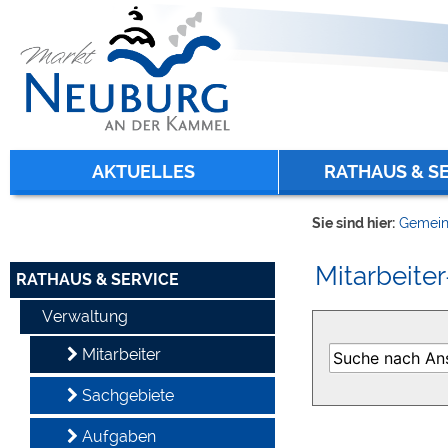
Zum Inhalt
,
zur Navigation
oder
zur Startseite
springen.
chließen
AKTUELLES
RATHAUS & S
Sie sind hier:
Gemein
Mitarbeiter
RATHAUS & SERVICE
Verwaltung
Mitarbeiter
Sachgebiete
Aufgaben