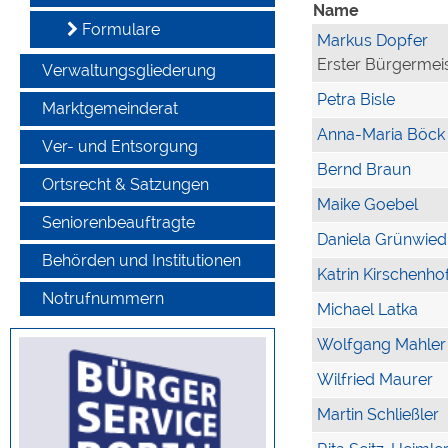
Name
Formulare
Markus Dopfer
Erster Bürgermei
Verwaltungsgliederung
Petra Bisle
Marktgemeinderat
Anna-Maria Böck
Ver- und Entsorgung
Bernd Braun
Ortsrecht & Satzungen
Maike Goebel
Seniorenbeauftragte
Daniela Grünwied
Behörden und Institutionen
Katrin Kirschenho
Notrufnummern
Michael Latka
Wolfgang Mahler
Wilfried Maurer
Martin Schließler