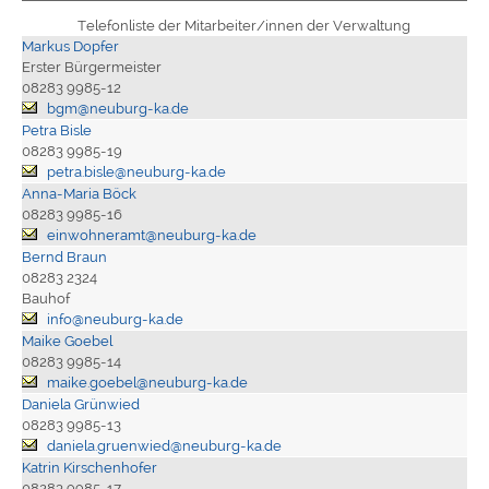
Telefonliste der Mitarbeiter/innen der Verwaltung
Markus Dopfer
Erster Bürgermeister
08283 9985-12
bgm@neuburg-ka.de
Petra Bisle
08283 9985-19
petra.bisle@neuburg-ka.de
Anna-Maria Böck
08283 9985-16
einwohneramt@neuburg-ka.de
Bernd Braun
08283 2324
Bauhof
info@neuburg-ka.de
Maike Goebel
08283 9985-14
maike.goebel@neuburg-ka.de
Daniela Grünwied
08283 9985-13
daniela.gruenwied@neuburg-ka.de
Katrin Kirschenhofer
08283 9985-17