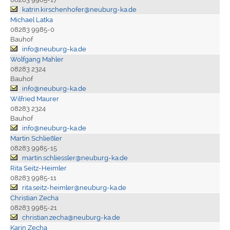
katrin.kirschenhofer@neuburg-ka.de
Michael Latka
08283 9985-0
Bauhof
info@neuburg-ka.de
Wolfgang Mahler
08283 2324
Bauhof
info@neuburg-ka.de
Wilfried Maurer
08283 2324
Bauhof
info@neuburg-ka.de
Martin Schließler
08283 9985-15
martin.schliessler@neuburg-ka.de
Rita Seitz-Heimler
08283 9985-11
rita.seitz-heimler@neuburg-ka.de
Christian Zecha
08283 9985-21
christian.zecha@neuburg-ka.de
Karin Zecha