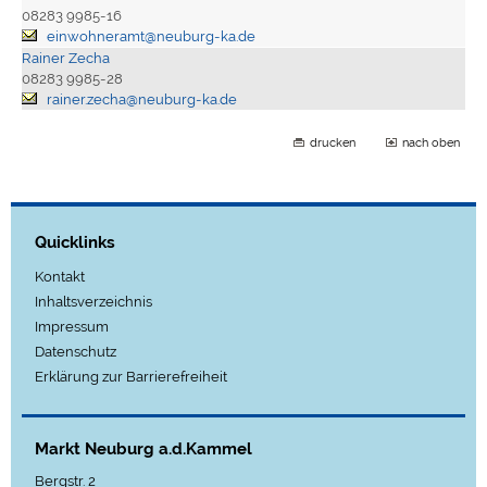
08283 9985-16
einwohneramt@neuburg-ka.de
Rainer Zecha
08283 9985-28
rainer.zecha@neuburg-ka.de
drucken
nach oben
Quicklinks
Kontakt
Inhaltsverzeichnis
Impressum
Datenschutz
Erklärung zur Barrierefreiheit
Markt Neuburg a.d.Kammel
Bergstr. 2