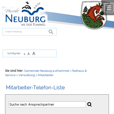
Zum Inhalt
,
zur Navigation
oder
zur Startseite
springen.
chließen
suchen
A
A
Schriftgröße
A
Sie sind hier:
Gemeinde Neuburg a.d.Kammel
>
Rathaus &
Service
>
Verwaltung
>
Mitarbeiter
Mitarbeiter-Telefon-Liste