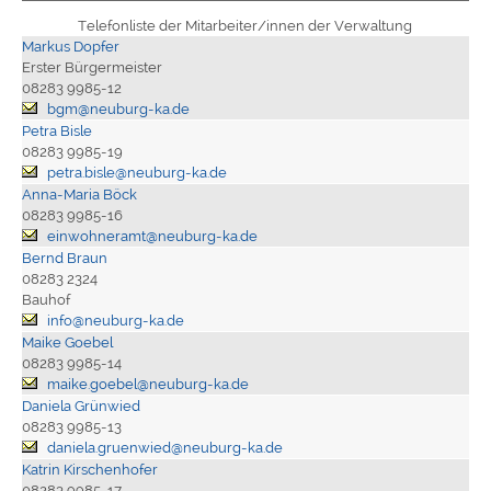
Telefonliste der Mitarbeiter/innen der Verwaltung
Markus Dopfer
Erster Bürgermeister
08283 9985-12
bgm@neuburg-ka.de
Petra Bisle
08283 9985-19
petra.bisle@neuburg-ka.de
Anna-Maria Böck
08283 9985-16
einwohneramt@neuburg-ka.de
Bernd Braun
08283 2324
Bauhof
info@neuburg-ka.de
Maike Goebel
08283 9985-14
maike.goebel@neuburg-ka.de
Daniela Grünwied
08283 9985-13
daniela.gruenwied@neuburg-ka.de
Katrin Kirschenhofer
08283 9985-17