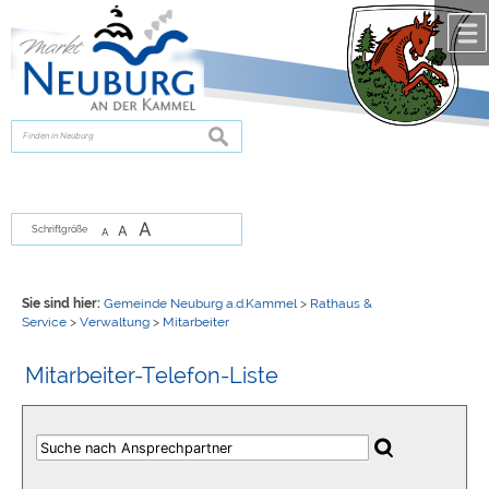
Zum Inhalt
,
zur Navigation
oder
zur Startseite
springen.
chließen
suchen
A
A
Schriftgröße
A
Sie sind hier:
Gemeinde Neuburg a.d.Kammel
>
Rathaus &
Service
>
Verwaltung
>
Mitarbeiter
Mitarbeiter-Telefon-Liste