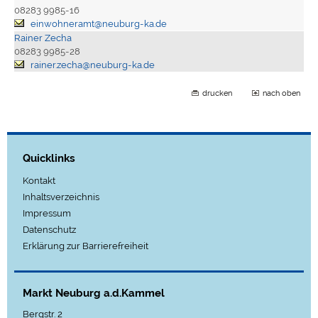
08283 9985-16
einwohneramt@neuburg-ka.de
Rainer Zecha
08283 9985-28
rainer.zecha@neuburg-ka.de
drucken
nach oben
Quicklinks
Kontakt
Inhaltsverzeichnis
Impressum
Datenschutz
Erklärung zur Barrierefreiheit
Markt Neuburg a.d.Kammel
Bergstr. 2