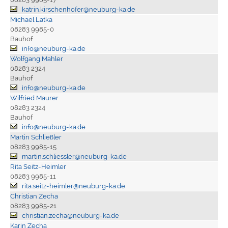
katrin.kirschenhofer@neuburg-ka.de
Michael Latka
08283 9985-0
Bauhof
info@neuburg-ka.de
Wolfgang Mahler
08283 2324
Bauhof
info@neuburg-ka.de
Wilfried Maurer
08283 2324
Bauhof
info@neuburg-ka.de
Martin Schließler
08283 9985-15
martin.schliessler@neuburg-ka.de
Rita Seitz-Heimler
08283 9985-11
rita.seitz-heimler@neuburg-ka.de
Christian Zecha
08283 9985-21
christian.zecha@neuburg-ka.de
Karin Zecha