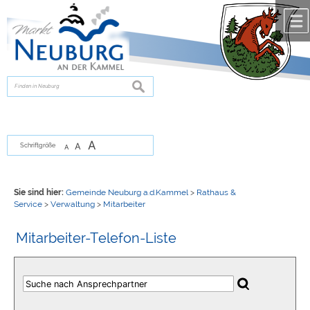
Zum Inhalt
,
zur Navigation
oder
zur Startseite
springen.
chließen
suchen
A
A
Schriftgröße
A
Sie sind hier:
Gemeinde Neuburg a.d.Kammel
>
Rathaus &
Service
>
Verwaltung
>
Mitarbeiter
Mitarbeiter-Telefon-Liste