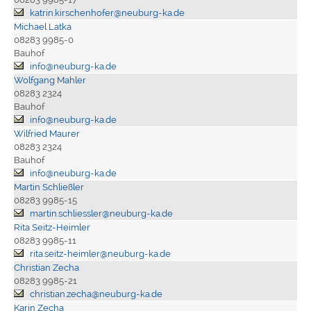
katrin.kirschenhofer@neuburg-ka.de
Michael Latka
08283 9985-0
Bauhof
info@neuburg-ka.de
Wolfgang Mahler
08283 2324
Bauhof
info@neuburg-ka.de
Wilfried Maurer
08283 2324
Bauhof
info@neuburg-ka.de
Martin Schließler
08283 9985-15
martin.schliessler@neuburg-ka.de
Rita Seitz-Heimler
08283 9985-11
rita.seitz-heimler@neuburg-ka.de
Christian Zecha
08283 9985-21
christian.zecha@neuburg-ka.de
Karin Zecha