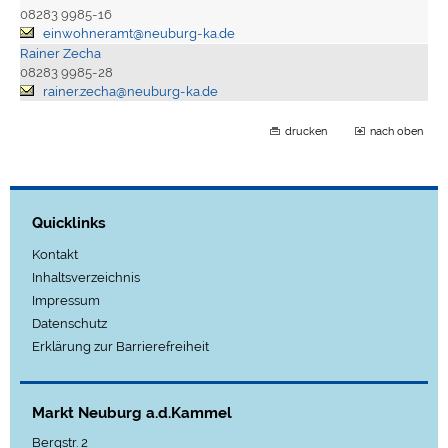
08283 9985-16
einwohneramt@neuburg-ka.de
Rainer Zecha
08283 9985-28
rainer.zecha@neuburg-ka.de
drucken
nach oben
Quicklinks
Kontakt
Inhaltsverzeichnis
Impressum
Datenschutz
Erklärung zur Barrierefreiheit
Markt Neuburg a.d.Kammel
Bergstr. 2