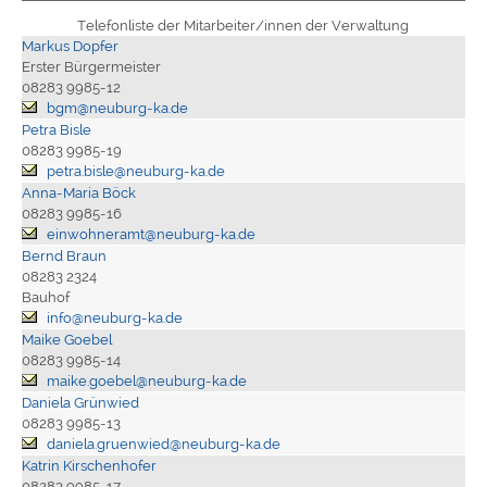
Telefonliste der Mitarbeiter/innen der Verwaltung
Markus Dopfer
Erster Bürgermeister
08283 9985-12
bgm@neuburg-ka.de
Petra Bisle
08283 9985-19
petra.bisle@neuburg-ka.de
Anna-Maria Böck
08283 9985-16
einwohneramt@neuburg-ka.de
Bernd Braun
08283 2324
Bauhof
info@neuburg-ka.de
Maike Goebel
08283 9985-14
maike.goebel@neuburg-ka.de
Daniela Grünwied
08283 9985-13
daniela.gruenwied@neuburg-ka.de
Katrin Kirschenhofer
08283 9985-17