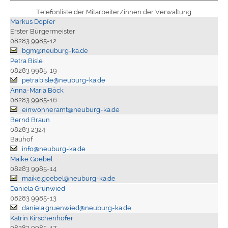
Telefonliste der Mitarbeiter/innen der Verwaltung
Markus Dopfer
Erster Bürgermeister
08283 9985-12
bgm@neuburg-ka.de
Petra Bisle
08283 9985-19
petra.bisle@neuburg-ka.de
Anna-Maria Böck
08283 9985-16
einwohneramt@neuburg-ka.de
Bernd Braun
08283 2324
Bauhof
info@neuburg-ka.de
Maike Goebel
08283 9985-14
maike.goebel@neuburg-ka.de
Daniela Grünwied
08283 9985-13
daniela.gruenwied@neuburg-ka.de
Katrin Kirschenhofer
08283 9985-17