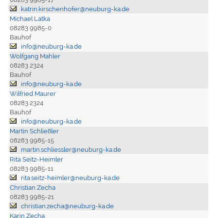
katrin.kirschenhofer@neuburg-ka.de
Michael Latka
08283 9985-0
Bauhof
info@neuburg-ka.de
Wolfgang Mahler
08283 2324
Bauhof
info@neuburg-ka.de
Wilfried Maurer
08283 2324
Bauhof
info@neuburg-ka.de
Martin Schließler
08283 9985-15
martin.schliessler@neuburg-ka.de
Rita Seitz-Heimler
08283 9985-11
rita.seitz-heimler@neuburg-ka.de
Christian Zecha
08283 9985-21
christian.zecha@neuburg-ka.de
Karin Zecha