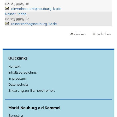
08283 9985-16
einwohneramt@neuburg-ka.de
Rainer Zecha
08283 9985-28
rainer.zecha@neuburg-ka.de
drucken
nach oben
Quicklinks
Kontakt
Inhaltsverzeichnis
Impressum
Datenschutz
Erklärung zur Barrierefreiheit
Markt Neuburg a.d.Kammel
Bergstr. 2