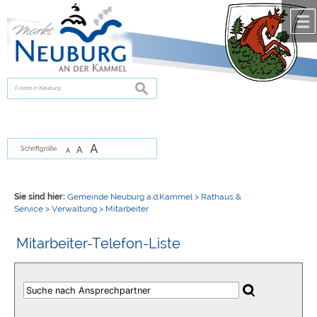
Zum Inhalt
,
zur Navigation
oder
zur Startseite
springen.
chließen
suchen
A
A
Schriftgröße
A
Sie sind hier:
Gemeinde Neuburg a.d.Kammel
>
Rathaus &
Service
>
Verwaltung
>
Mitarbeiter
Mitarbeiter-Telefon-Liste