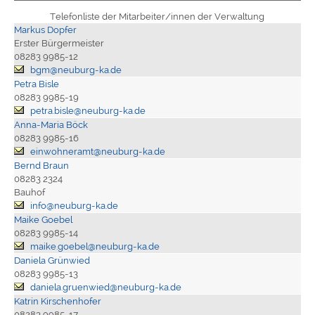
Telefonliste der Mitarbeiter/innen der Verwaltung
Markus Dopfer
Erster Bürgermeister
08283 9985-12
bgm@neuburg-ka.de
Petra Bisle
08283 9985-19
petra.bisle@neuburg-ka.de
Anna-Maria Böck
08283 9985-16
einwohneramt@neuburg-ka.de
Bernd Braun
08283 2324
Bauhof
info@neuburg-ka.de
Maike Goebel
08283 9985-14
maike.goebel@neuburg-ka.de
Daniela Grünwied
08283 9985-13
daniela.gruenwied@neuburg-ka.de
Katrin Kirschenhofer
08283 9985-17