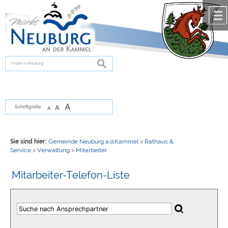
Zum Inhalt
,
zur Navigation
oder
zur Startseite
springen.
chließen
suchen
A
A
Schriftgröße
A
Sie sind hier:
Gemeinde Neuburg a.d.Kammel
>
Rathaus &
Service
>
Verwaltung
>
Mitarbeiter
Mitarbeiter-Telefon-Liste