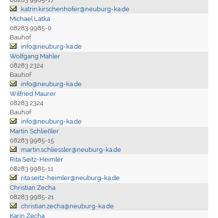
katrin.kirschenhofer@neuburg-ka.de
Michael Latka
08283 9985-0
Bauhof
info@neuburg-ka.de
Wolfgang Mahler
08283 2324
Bauhof
info@neuburg-ka.de
Wilfried Maurer
08283 2324
Bauhof
info@neuburg-ka.de
Martin Schließler
08283 9985-15
martin.schliessler@neuburg-ka.de
Rita Seitz-Heimler
08283 9985-11
rita.seitz-heimler@neuburg-ka.de
Christian Zecha
08283 9985-21
christian.zecha@neuburg-ka.de
Karin Zecha