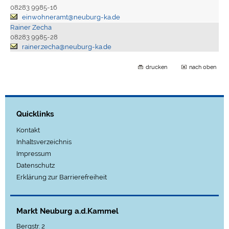
08283 9985-16
einwohneramt@neuburg-ka.de
Rainer Zecha
08283 9985-28
rainer.zecha@neuburg-ka.de
drucken
nach oben
Quicklinks
Kontakt
Inhaltsverzeichnis
Impressum
Datenschutz
Erklärung zur Barrierefreiheit
Markt Neuburg a.d.Kammel
Bergstr. 2