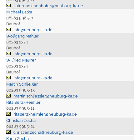
katrin.kirschenhofer@neuburg-ka.de
Michael Latka
08283 9985-0
Bauhof
info@neuburg-ka.de
Wolfgang Mahler
08283 2324
Bauhof
info@neuburg-ka.de
Wilfried Maurer
08283 2324
Bauhof
info@neuburg-ka.de
Martin Schließler
08283 9985-15
martin.schliessler@neuburg-ka.de
Rita Seitz-Heimler
08283 9985-11
rita.seitz-heimler@neuburg-ka.de
Christian Zecha
08283 9985-21
christian.zecha@neuburg-ka.de
Karin Zecha