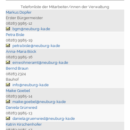
Telefonliste der Mitarbeiter/innen der Verwaltung
Markus Dopfer
Erster Bürgermeister
08283 9985-12
bgm@neuburg-ka.de
Petra Bisle
08283 9985-19
petra.bisle@neuburg-ka.de
Anna-Maria Böck
08283 9985-16
einwohneramt@neuburg-ka.de
Bernd Braun
08283 2324
Bauhof
info@neuburg-ka.de
Maike Goebel
08283 9985-14
maike.goebel@neuburg-ka.de
Daniela Grünwied
08283 9985-13
daniela.gruenwied@neuburg-ka.de
Katrin Kirschenhofer
08283 9985-17