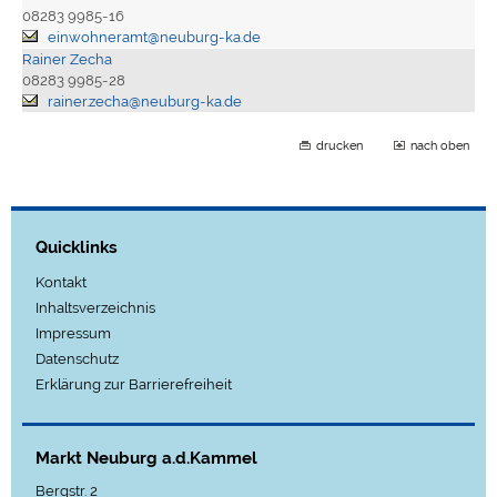
08283 9985-16
einwohneramt@neuburg-ka.de
Rainer Zecha
08283 9985-28
rainer.zecha@neuburg-ka.de
drucken
nach oben
Quicklinks
Kontakt
Inhaltsverzeichnis
Impressum
Datenschutz
Erklärung zur Barrierefreiheit
Markt Neuburg a.d.Kammel
Bergstr. 2