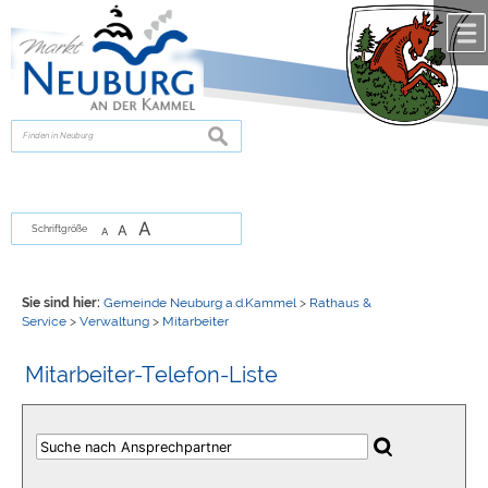
Zum Inhalt
,
zur Navigation
oder
zur Startseite
springen.
chließen
suchen
A
A
Schriftgröße
A
Sie sind hier:
Gemeinde Neuburg a.d.Kammel
>
Rathaus &
Service
>
Verwaltung
>
Mitarbeiter
Mitarbeiter-Telefon-Liste