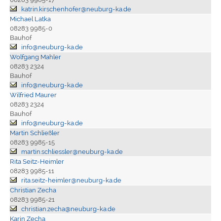
katrin.kirschenhofer@neuburg-ka.de
Michael Latka
08283 9985-0
Bauhof
info@neuburg-ka.de
Wolfgang Mahler
08283 2324
Bauhof
info@neuburg-ka.de
Wilfried Maurer
08283 2324
Bauhof
info@neuburg-ka.de
Martin Schließler
08283 9985-15
martin.schliessler@neuburg-ka.de
Rita Seitz-Heimler
08283 9985-11
rita.seitz-heimler@neuburg-ka.de
Christian Zecha
08283 9985-21
christian.zecha@neuburg-ka.de
Karin Zecha