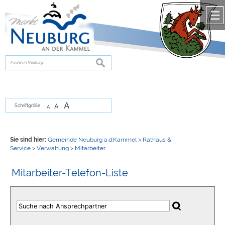
Zum Inhalt
,
zur Navigation
oder
zur Startseite
springen.
chließen
suchen
A
A
Schriftgröße
A
Sie sind hier:
Gemeinde Neuburg a.d.Kammel
>
Rathaus &
Service
>
Verwaltung
>
Mitarbeiter
Mitarbeiter-Telefon-Liste