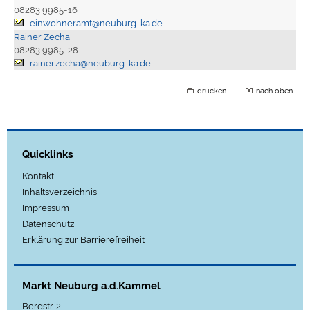
08283 9985-16
einwohneramt@neuburg-ka.de
Rainer Zecha
08283 9985-28
rainer.zecha@neuburg-ka.de
drucken
nach oben
Quicklinks
Kontakt
Inhaltsverzeichnis
Impressum
Datenschutz
Erklärung zur Barrierefreiheit
Markt Neuburg a.d.Kammel
Bergstr. 2