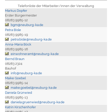
Telefonliste der Mitarbeiter/innen der Verwaltung
Markus Dopfer
Erster Bürgermeister
08283 9985-12
bgm@neuburg-ka.de
Petra Bisle
08283 9985-19
petra.bisle@neuburg-ka.de
Anna-Maria Böck
08283 9985-16
einwohneramt@neuburg-ka.de
Bernd Braun
08283 2324
Bauhof
info@neuburg-ka.de
Maike Goebel
08283 9985-14
maike.goebel@neuburg-ka.de
Daniela Grünwied
08283 9985-13
daniela.gruenwied@neuburg-ka.de
Katrin Kirschenhofer
08283 9985-17