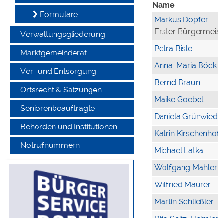
Name
Formulare
Markus Dopfer
Erster Bürgermei
Verwaltungsgliederung
Petra Bisle
Marktgemeinderat
Anna-Maria Böck
Ver- und Entsorgung
Bernd Braun
Ortsrecht & Satzungen
Maike Goebel
Seniorenbeauftragte
Daniela Grünwied
Behörden und Institutionen
Katrin Kirschenho
Notrufnummern
Michael Latka
Wolfgang Mahler
Wilfried Maurer
Martin Schließler