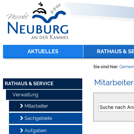
Zum Inhalt
,
zur Navigation
oder
zur Startseite
springen.
chließen
AKTUELLES
RATHAUS & S
Sie sind hier:
Gemein
Mitarbeiter
RATHAUS & SERVICE
Verwaltung
Mitarbeiter
Sachgebiete
Aufgaben