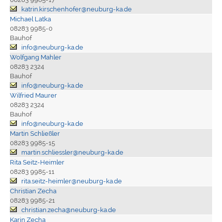
katrin.kirschenhofer@neuburg-ka.de
Michael Latka
08283 9985-0
Bauhof
info@neuburg-ka.de
Wolfgang Mahler
08283 2324
Bauhof
info@neuburg-ka.de
Wilfried Maurer
08283 2324
Bauhof
info@neuburg-ka.de
Martin Schließler
08283 9985-15
martin.schliessler@neuburg-ka.de
Rita Seitz-Heimler
08283 9985-11
rita.seitz-heimler@neuburg-ka.de
Christian Zecha
08283 9985-21
christian.zecha@neuburg-ka.de
Karin Zecha