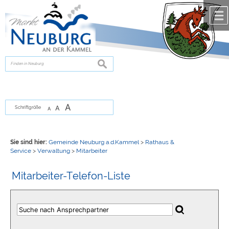
Zum Inhalt
,
zur Navigation
oder
zur Startseite
springen.
chließen
suchen
A
A
Schriftgröße
A
Sie sind hier:
Gemeinde Neuburg a.d.Kammel
>
Rathaus &
Service
>
Verwaltung
>
Mitarbeiter
Mitarbeiter-Telefon-Liste