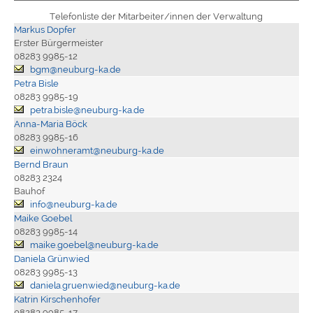
Telefonliste der Mitarbeiter/innen der Verwaltung
Markus Dopfer
Erster Bürgermeister
08283 9985-12
bgm@neuburg-ka.de
Petra Bisle
08283 9985-19
petra.bisle@neuburg-ka.de
Anna-Maria Böck
08283 9985-16
einwohneramt@neuburg-ka.de
Bernd Braun
08283 2324
Bauhof
info@neuburg-ka.de
Maike Goebel
08283 9985-14
maike.goebel@neuburg-ka.de
Daniela Grünwied
08283 9985-13
daniela.gruenwied@neuburg-ka.de
Katrin Kirschenhofer
08283 9985-17