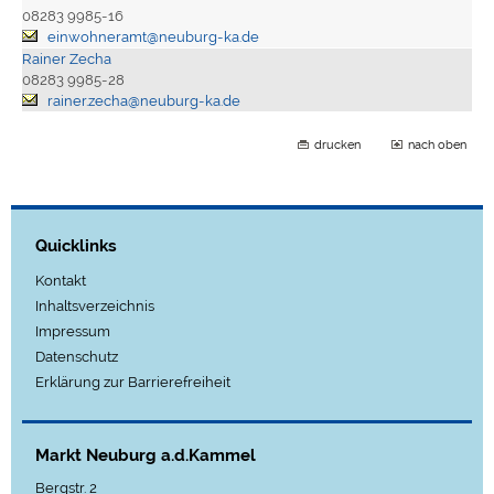
08283 9985-16
einwohneramt@neuburg-ka.de
Rainer Zecha
08283 9985-28
rainer.zecha@neuburg-ka.de
drucken
nach oben
Quicklinks
Kontakt
Inhaltsverzeichnis
Impressum
Datenschutz
Erklärung zur Barrierefreiheit
Markt Neuburg a.d.Kammel
Bergstr. 2