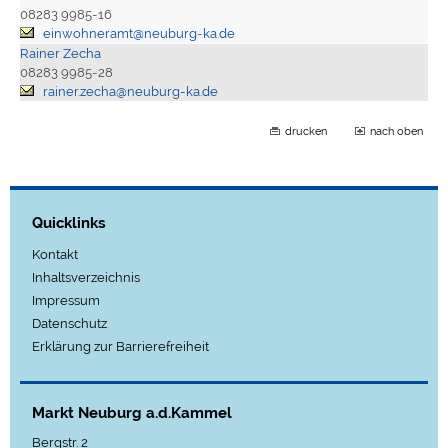
08283 9985-16
einwohneramt@neuburg-ka.de
Rainer Zecha
08283 9985-28
rainer.zecha@neuburg-ka.de
drucken
nach oben
Quicklinks
Kontakt
Inhaltsverzeichnis
Impressum
Datenschutz
Erklärung zur Barrierefreiheit
Markt Neuburg a.d.Kammel
Bergstr. 2