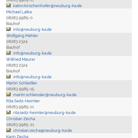
katrin.kirschenhofer@neuburg-ka.de
Michael Latka
08283 9985-0
Bauhof
info@neuburg-ka.de
Wolfgang Mahler
08283 2324
Bauhof
info@neuburg-ka.de
Wilfried Maurer
08283 2324
Bauhof
info@neuburg-ka.de
Martin Schließler
08283 9985-15
martin.schliessler@neuburg-ka.de
Rita Seitz-Heimler
08283 9985-11
rita.seitz-heimler@neuburg-ka.de
Christian Zecha
08283 9985-21
christian.zecha@neuburg-ka.de
Karin Zecha