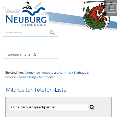
Zum Inhalt
,
zur Navigation
oder
zur Startseite
springen.
chließen
suchen
A
A
Schriftgröße
A
Sie sind hier:
Gemeinde Neuburg a.d.Kammel
>
Rathaus &
Service
>
Verwaltung
>
Mitarbeiter
Mitarbeiter-Telefon-Liste