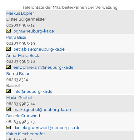
Telefonliste der Mitarbeiter/innen der Verwaltung
Markus Dopfer
Erster Bürgermeister
08283 9985-12
bgm@neuburg-ka.de
Petra Bisle
08283 9985-19
petra.bisle@neuburg-ka.de
Anna-Maria Böck
08283 9985-16
einwohneramt@neuburg-ka.de
Bernd Braun
08283 2324
Bauhof
info@neuburg-ka.de
Maike Goebel
08283 9985-14
maike.goebel@neuburg-ka.de
Daniela Grünwied
08283 9985-13
daniela.gruenwied@neuburg-ka.de
Katrin Kirschenhofer
08283 9985-17