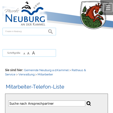
Zum Inhalt
,
zur Navigation
oder
zur Startseite
springen.
chließen
suchen
A
A
Schriftgröße
A
Sie sind hier:
Gemeinde Neuburg a.d.Kammel
>
Rathaus &
Service
>
Verwaltung
>
Mitarbeiter
Mitarbeiter-Telefon-Liste