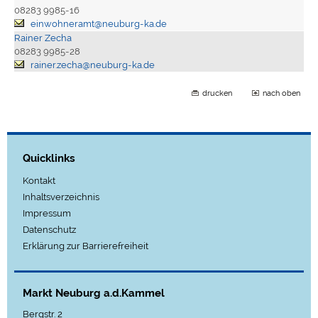
08283 9985-16
einwohneramt@neuburg-ka.de
Rainer Zecha
08283 9985-28
rainer.zecha@neuburg-ka.de
drucken
nach oben
Quicklinks
Kontakt
Inhaltsverzeichnis
Impressum
Datenschutz
Erklärung zur Barrierefreiheit
Markt Neuburg a.d.Kammel
Bergstr. 2