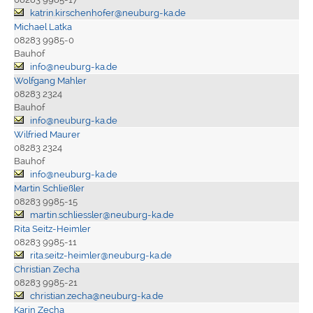
katrin.kirschenhofer@neuburg-ka.de
Michael Latka
08283 9985-0
Bauhof
info@neuburg-ka.de
Wolfgang Mahler
08283 2324
Bauhof
info@neuburg-ka.de
Wilfried Maurer
08283 2324
Bauhof
info@neuburg-ka.de
Martin Schließler
08283 9985-15
martin.schliessler@neuburg-ka.de
Rita Seitz-Heimler
08283 9985-11
rita.seitz-heimler@neuburg-ka.de
Christian Zecha
08283 9985-21
christian.zecha@neuburg-ka.de
Karin Zecha