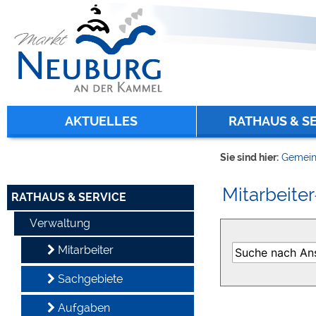
Zum Inhalt
,
zur Navigation
oder
zur Startseite
springen.
chließen
AKTUELLES
RATHAUS & S
Sie sind hier:
Gemein
Mitarbeiter
RATHAUS & SERVICE
Verwaltung
Mitarbeiter
Sachgebiete
Aufgaben