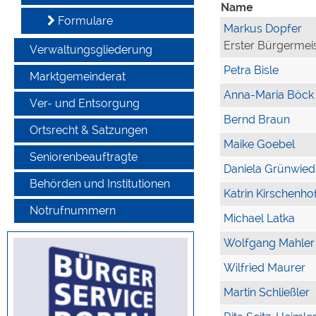
Name
Formulare
Markus Dopfer
Erster Bürgermei
Verwaltungsgliederung
Petra Bisle
Marktgemeinderat
Anna-Maria Böck
Ver- und Entsorgung
Bernd Braun
Ortsrecht & Satzungen
Maike Goebel
Seniorenbeauftragte
Daniela Grünwied
Behörden und Institutionen
Katrin Kirschenho
Notrufnummern
Michael Latka
Wolfgang Mahler
Wilfried Maurer
Martin Schließler