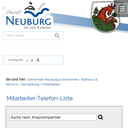
Zum Inhalt
,
zur Navigation
oder
zur Startseite
springen.
chließen
suchen
A
A
Schriftgröße
A
Sie sind hier:
Gemeinde Neuburg a.d.Kammel
>
Rathaus &
Service
>
Verwaltung
>
Mitarbeiter
Mitarbeiter-Telefon-Liste