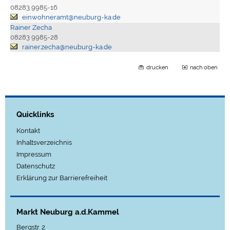
08283 9985-16
einwohneramt@neuburg-ka.de
Rainer Zecha
08283 9985-28
rainer.zecha@neuburg-ka.de
drucken
nach oben
Quicklinks
Kontakt
Inhaltsverzeichnis
Impressum
Datenschutz
Erklärung zur Barrierefreiheit
Markt Neuburg a.d.Kammel
Bergstr. 2