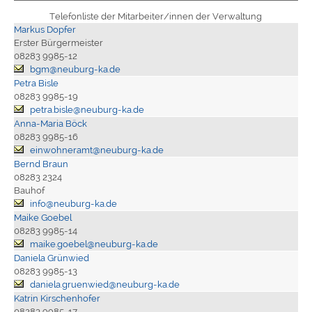
Telefonliste der Mitarbeiter/innen der Verwaltung
Markus Dopfer
Erster Bürgermeister
08283 9985-12
bgm@neuburg-ka.de
Petra Bisle
08283 9985-19
petra.bisle@neuburg-ka.de
Anna-Maria Böck
08283 9985-16
einwohneramt@neuburg-ka.de
Bernd Braun
08283 2324
Bauhof
info@neuburg-ka.de
Maike Goebel
08283 9985-14
maike.goebel@neuburg-ka.de
Daniela Grünwied
08283 9985-13
daniela.gruenwied@neuburg-ka.de
Katrin Kirschenhofer
08283 9985-17