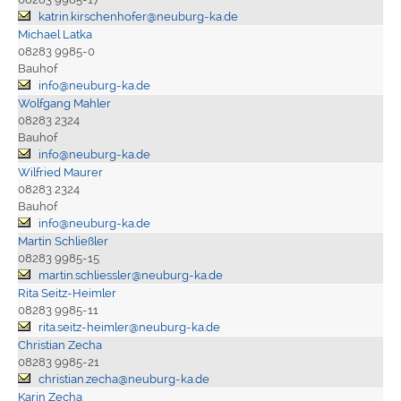
katrin.kirschenhofer@neuburg-ka.de
Michael Latka
08283 9985-0
Bauhof
info@neuburg-ka.de
Wolfgang Mahler
08283 2324
Bauhof
info@neuburg-ka.de
Wilfried Maurer
08283 2324
Bauhof
info@neuburg-ka.de
Martin Schließler
08283 9985-15
martin.schliessler@neuburg-ka.de
Rita Seitz-Heimler
08283 9985-11
rita.seitz-heimler@neuburg-ka.de
Christian Zecha
08283 9985-21
christian.zecha@neuburg-ka.de
Karin Zecha