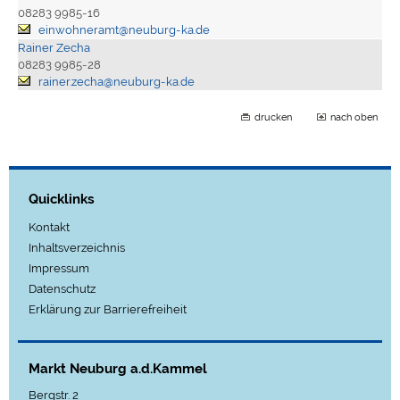
08283 9985-16
einwohneramt@neuburg-ka.de
Rainer Zecha
08283 9985-28
rainer.zecha@neuburg-ka.de
drucken
nach oben
Quicklinks
Kontakt
Inhaltsverzeichnis
Impressum
Datenschutz
Erklärung zur Barrierefreiheit
Markt Neuburg a.d.Kammel
Bergstr. 2