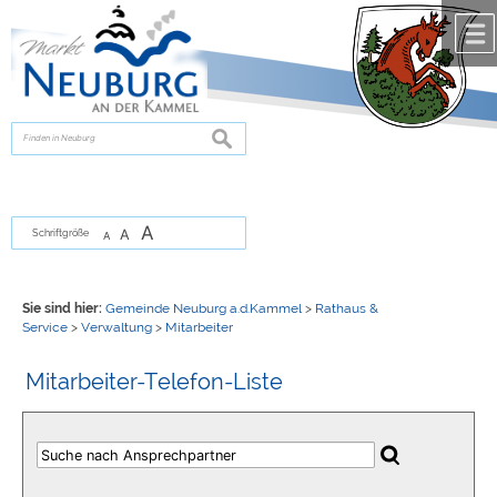
Zum Inhalt
,
zur Navigation
oder
zur Startseite
springen.
chließen
suchen
A
A
Schriftgröße
A
Sie sind hier:
Gemeinde Neuburg a.d.Kammel
>
Rathaus &
Service
>
Verwaltung
>
Mitarbeiter
Mitarbeiter-Telefon-Liste