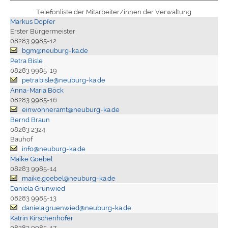
Telefonliste der Mitarbeiter/innen der Verwaltung
Markus Dopfer
Erster Bürgermeister
08283 9985-12
bgm@neuburg-ka.de
Petra Bisle
08283 9985-19
petra.bisle@neuburg-ka.de
Anna-Maria Böck
08283 9985-16
einwohneramt@neuburg-ka.de
Bernd Braun
08283 2324
Bauhof
info@neuburg-ka.de
Maike Goebel
08283 9985-14
maike.goebel@neuburg-ka.de
Daniela Grünwied
08283 9985-13
daniela.gruenwied@neuburg-ka.de
Katrin Kirschenhofer
08283 9985-17