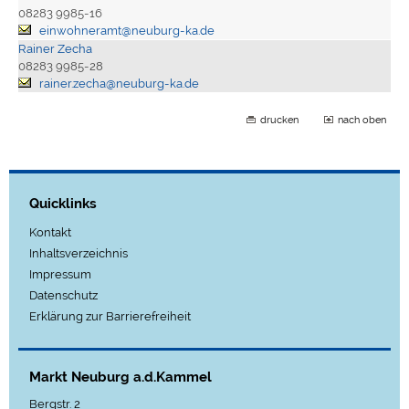
08283 9985-16
einwohneramt@neuburg-ka.de
Rainer Zecha
08283 9985-28
rainer.zecha@neuburg-ka.de
drucken
nach oben
Quicklinks
Kontakt
Inhaltsverzeichnis
Impressum
Datenschutz
Erklärung zur Barrierefreiheit
Markt Neuburg a.d.Kammel
Bergstr. 2