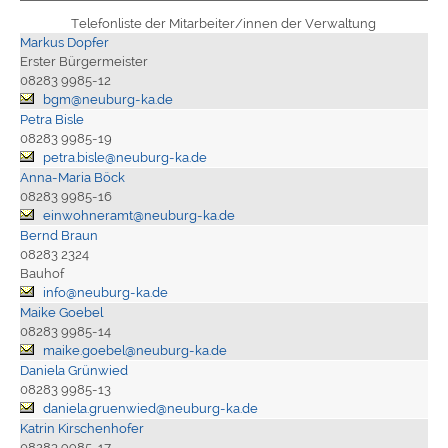
Telefonliste der Mitarbeiter/innen der Verwaltung
Markus Dopfer
Erster Bürgermeister
08283 9985-12
bgm@neuburg-ka.de
Petra Bisle
08283 9985-19
petra.bisle@neuburg-ka.de
Anna-Maria Böck
08283 9985-16
einwohneramt@neuburg-ka.de
Bernd Braun
08283 2324
Bauhof
info@neuburg-ka.de
Maike Goebel
08283 9985-14
maike.goebel@neuburg-ka.de
Daniela Grünwied
08283 9985-13
daniela.gruenwied@neuburg-ka.de
Katrin Kirschenhofer
08283 9985-17