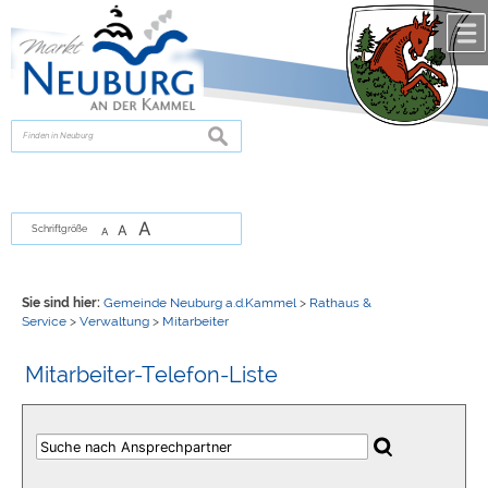
Zum Inhalt
,
zur Navigation
oder
zur Startseite
springen.
chließen
suchen
A
A
Schriftgröße
A
Sie sind hier:
Gemeinde Neuburg a.d.Kammel
>
Rathaus &
Service
>
Verwaltung
>
Mitarbeiter
Mitarbeiter-Telefon-Liste