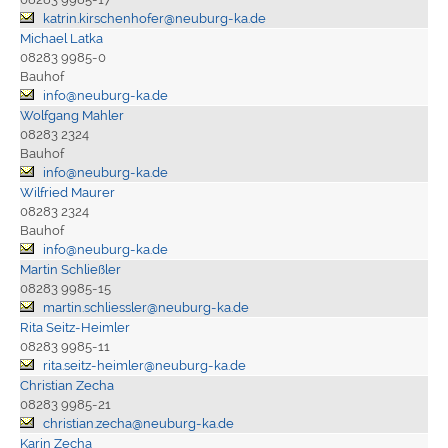
katrin.kirschenhofer@neuburg-ka.de
Michael Latka
08283 9985-0
Bauhof
info@neuburg-ka.de
Wolfgang Mahler
08283 2324
Bauhof
info@neuburg-ka.de
Wilfried Maurer
08283 2324
Bauhof
info@neuburg-ka.de
Martin Schließler
08283 9985-15
martin.schliessler@neuburg-ka.de
Rita Seitz-Heimler
08283 9985-11
rita.seitz-heimler@neuburg-ka.de
Christian Zecha
08283 9985-21
christian.zecha@neuburg-ka.de
Karin Zecha