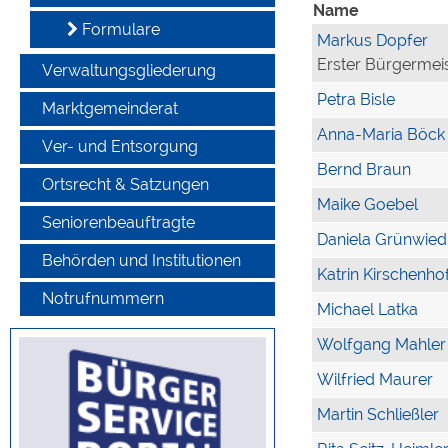
Name
Formulare
Markus Dopfer
Erster Bürgermei
Verwaltungsgliederung
Petra Bisle
Marktgemeinderat
Anna-Maria Böck
Ver- und Entsorgung
Bernd Braun
Ortsrecht & Satzungen
Maike Goebel
Seniorenbeauftragte
Daniela Grünwied
Behörden und Institutionen
Katrin Kirschenho
Notrufnummern
Michael Latka
Wolfgang Mahler
Wilfried Maurer
Martin Schließler