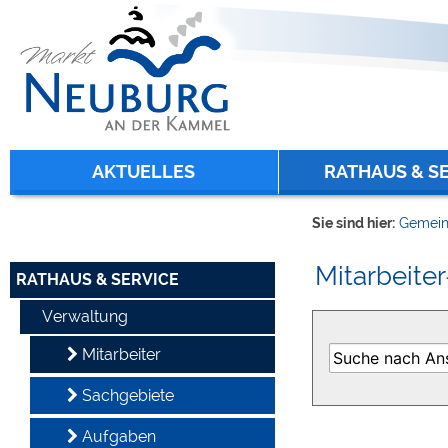
Zum Inhalt
,
zur Navigation
oder
zur Startseite
springen.
chließen
AKTUELLES
RATHAUS & S
Sie sind hier:
Gemein
Mitarbeiter
RATHAUS & SERVICE
Verwaltung
Mitarbeiter
Sachgebiete
Aufgaben