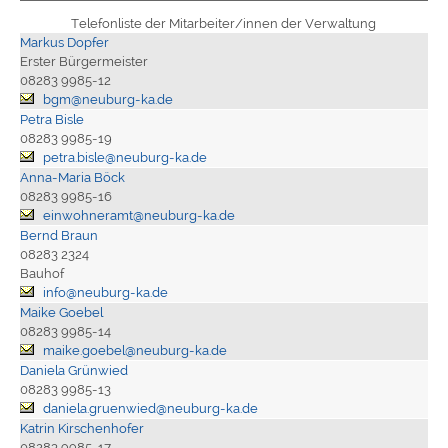
Telefonliste der Mitarbeiter/innen der Verwaltung
Markus Dopfer
Erster Bürgermeister
08283 9985-12
bgm@neuburg-ka.de
Petra Bisle
08283 9985-19
petra.bisle@neuburg-ka.de
Anna-Maria Böck
08283 9985-16
einwohneramt@neuburg-ka.de
Bernd Braun
08283 2324
Bauhof
info@neuburg-ka.de
Maike Goebel
08283 9985-14
maike.goebel@neuburg-ka.de
Daniela Grünwied
08283 9985-13
daniela.gruenwied@neuburg-ka.de
Katrin Kirschenhofer
08283 9985-17