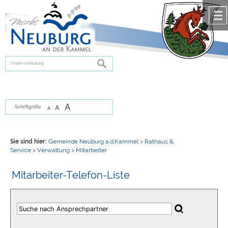
Zum Inhalt
,
zur Navigation
oder
zur Startseite
springen.
chließen
suchen
A
A
Schriftgröße
A
Sie sind hier:
Gemeinde Neuburg a.d.Kammel
>
Rathaus &
Service
>
Verwaltung
>
Mitarbeiter
Mitarbeiter-Telefon-Liste