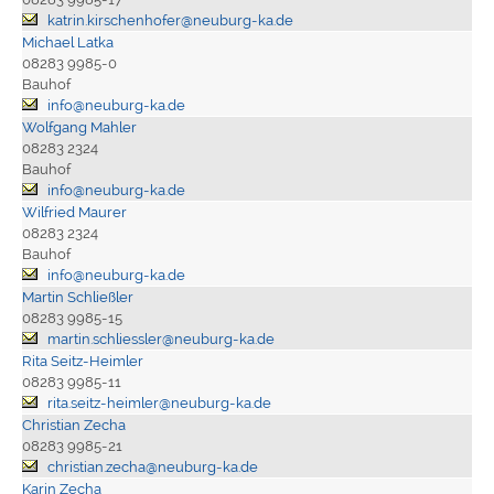
katrin.kirschenhofer@neuburg-ka.de
Michael Latka
08283 9985-0
Bauhof
info@neuburg-ka.de
Wolfgang Mahler
08283 2324
Bauhof
info@neuburg-ka.de
Wilfried Maurer
08283 2324
Bauhof
info@neuburg-ka.de
Martin Schließler
08283 9985-15
martin.schliessler@neuburg-ka.de
Rita Seitz-Heimler
08283 9985-11
rita.seitz-heimler@neuburg-ka.de
Christian Zecha
08283 9985-21
christian.zecha@neuburg-ka.de
Karin Zecha