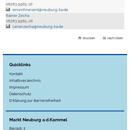
08283 9985-16
einwohneramt@neuburg-ka.de
Rainer Zecha
08283 9985-28
rainer.zecha@neuburg-ka.de
drucken
nach oben
Quicklinks
Kontakt
Inhaltsverzeichnis
Impressum
Datenschutz
Erklärung zur Barrierefreiheit
Markt Neuburg a.d.Kammel
Bergstr. 2