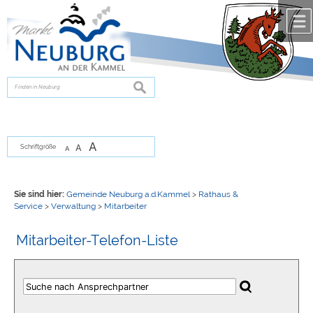
Zum Inhalt
,
zur Navigation
oder
zur Startseite
springen.
chließen
suchen
A
A
Schriftgröße
A
Sie sind hier:
Gemeinde Neuburg a.d.Kammel
>
Rathaus &
Service
>
Verwaltung
>
Mitarbeiter
Mitarbeiter-Telefon-Liste