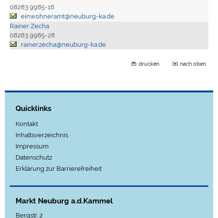
08283 9985-16
einwohneramt@neuburg-ka.de
Rainer Zecha
08283 9985-28
rainer.zecha@neuburg-ka.de
drucken
nach oben
Quicklinks
Kontakt
Inhaltsverzeichnis
Impressum
Datenschutz
Erklärung zur Barrierefreiheit
Markt Neuburg a.d.Kammel
Bergstr. 2