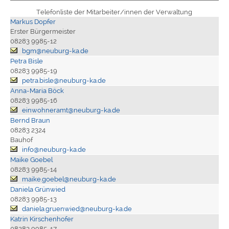
Telefonliste der Mitarbeiter/innen der Verwaltung
Markus Dopfer
Erster Bürgermeister
08283 9985-12
bgm@neuburg-ka.de
Petra Bisle
08283 9985-19
petra.bisle@neuburg-ka.de
Anna-Maria Böck
08283 9985-16
einwohneramt@neuburg-ka.de
Bernd Braun
08283 2324
Bauhof
info@neuburg-ka.de
Maike Goebel
08283 9985-14
maike.goebel@neuburg-ka.de
Daniela Grünwied
08283 9985-13
daniela.gruenwied@neuburg-ka.de
Katrin Kirschenhofer
08283 9985-17