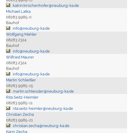
katrin.kirschenhofer@neuburg-ka.de
Michael Latka
08283 9985-0
Bauhof
info@neuburg-ka.de
Wolfgang Mahler
08283 2324
Bauhof
info@neuburg-ka.de
Wilfried Maurer
08283 2324
Bauhof
info@neuburg-ka.de
Martin Schließler
08283 9985-15
martin.schliessler@neuburg-ka.de
Rita Seitz-Heimler
08283 9985-11
rita.seitz-heimler@neuburg-ka.de
Christian Zecha
08283 9985-21
christian.zecha@neuburg-ka.de
Karin Zecha