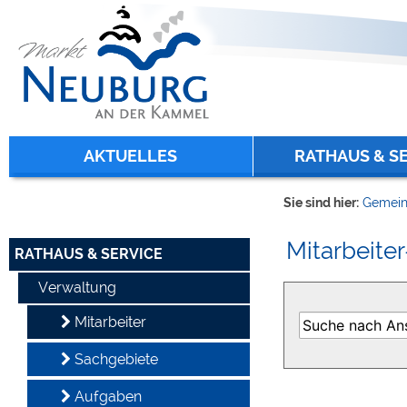
Zum Inhalt
,
zur Navigation
oder
zur Startseite
springen.
chließen
AKTUELLES
RATHAUS & S
Sie sind hier:
Gemein
Mitarbeiter
RATHAUS & SERVICE
Verwaltung
Mitarbeiter
Sachgebiete
Aufgaben