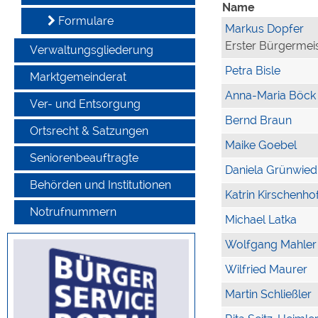
Name
Formulare
Markus Dopfer
Erster Bürgermei
Verwaltungsgliederung
Petra Bisle
Marktgemeinderat
Anna-Maria Böck
Ver- und Entsorgung
Bernd Braun
Ortsrecht & Satzungen
Maike Goebel
Seniorenbeauftragte
Daniela Grünwied
Behörden und Institutionen
Katrin Kirschenho
Notrufnummern
Michael Latka
Wolfgang Mahler
Wilfried Maurer
Martin Schließler