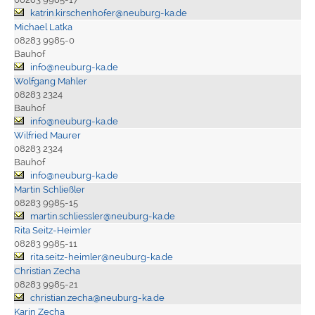
katrin.kirschenhofer@neuburg-ka.de
Michael Latka
08283 9985-0
Bauhof
info@neuburg-ka.de
Wolfgang Mahler
08283 2324
Bauhof
info@neuburg-ka.de
Wilfried Maurer
08283 2324
Bauhof
info@neuburg-ka.de
Martin Schließler
08283 9985-15
martin.schliessler@neuburg-ka.de
Rita Seitz-Heimler
08283 9985-11
rita.seitz-heimler@neuburg-ka.de
Christian Zecha
08283 9985-21
christian.zecha@neuburg-ka.de
Karin Zecha