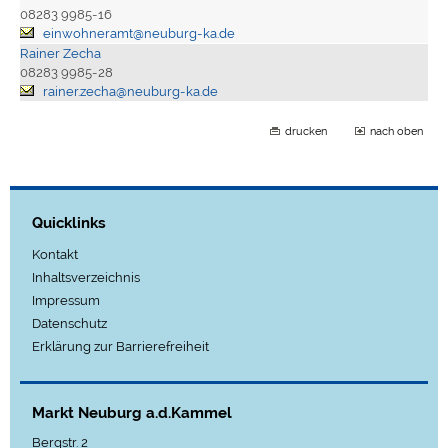
08283 9985-16
einwohneramt@neuburg-ka.de
Rainer Zecha
08283 9985-28
rainer.zecha@neuburg-ka.de
drucken
nach oben
Quicklinks
Kontakt
Inhaltsverzeichnis
Impressum
Datenschutz
Erklärung zur Barrierefreiheit
Markt Neuburg a.d.Kammel
Bergstr. 2