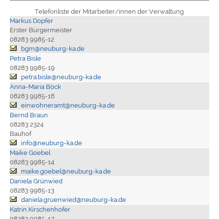
Telefonliste der Mitarbeiter/innen der Verwaltung
Markus Dopfer
Erster Bürgermeister
08283 9985-12
bgm@neuburg-ka.de
Petra Bisle
08283 9985-19
petra.bisle@neuburg-ka.de
Anna-Maria Böck
08283 9985-16
einwohneramt@neuburg-ka.de
Bernd Braun
08283 2324
Bauhof
info@neuburg-ka.de
Maike Goebel
08283 9985-14
maike.goebel@neuburg-ka.de
Daniela Grünwied
08283 9985-13
daniela.gruenwied@neuburg-ka.de
Katrin Kirschenhofer
08283 9985-17