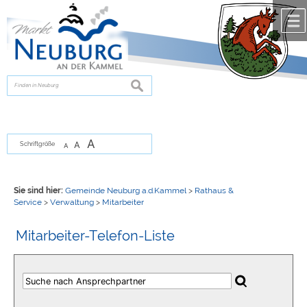
Zum Inhalt
,
zur Navigation
oder
zur Startseite
springen.
chließen
suchen
A
A
Schriftgröße
A
Sie sind hier:
Gemeinde Neuburg a.d.Kammel
>
Rathaus &
Service
>
Verwaltung
>
Mitarbeiter
Mitarbeiter-Telefon-Liste