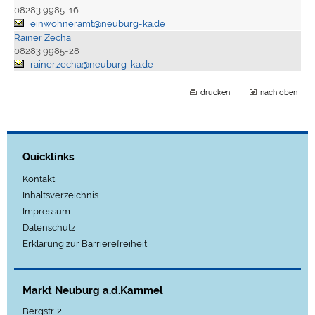
08283 9985-16
einwohneramt@neuburg-ka.de
Rainer Zecha
08283 9985-28
rainer.zecha@neuburg-ka.de
drucken
nach oben
Quicklinks
Kontakt
Inhaltsverzeichnis
Impressum
Datenschutz
Erklärung zur Barrierefreiheit
Markt Neuburg a.d.Kammel
Bergstr. 2