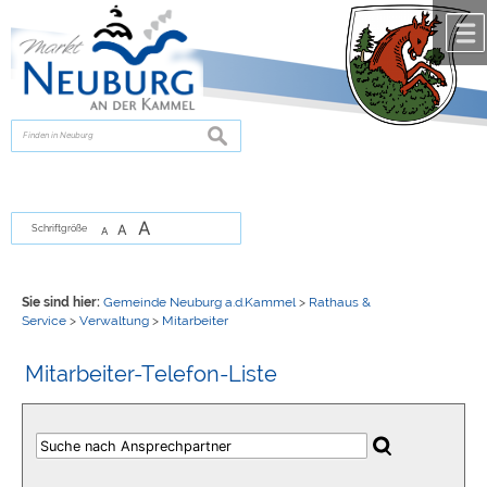
Zum Inhalt
,
zur Navigation
oder
zur Startseite
springen.
chließen
suchen
A
A
Schriftgröße
A
Sie sind hier:
Gemeinde Neuburg a.d.Kammel
>
Rathaus &
Service
>
Verwaltung
>
Mitarbeiter
Mitarbeiter-Telefon-Liste