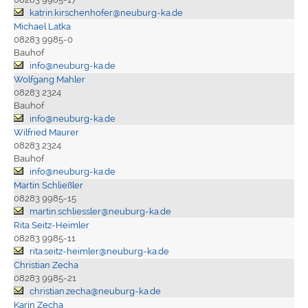
katrin.kirschenhofer@neuburg-ka.de
Michael Latka
08283 9985-0
Bauhof
info@neuburg-ka.de
Wolfgang Mahler
08283 2324
Bauhof
info@neuburg-ka.de
Wilfried Maurer
08283 2324
Bauhof
info@neuburg-ka.de
Martin Schließler
08283 9985-15
martin.schliessler@neuburg-ka.de
Rita Seitz-Heimler
08283 9985-11
rita.seitz-heimler@neuburg-ka.de
Christian Zecha
08283 9985-21
christian.zecha@neuburg-ka.de
Karin Zecha