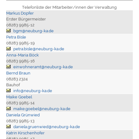
Telefonliste der Mitarbeiter/innen der Verwaltung
Markus Dopfer
Erster Bürgermeister
08283 9985-12
bgm@neuburg-ka.de
Petra Bisle
08283 9985-19
petra.bisle@neuburg-ka.de
Anna-Maria Böck
08283 9985-16
einwohneramt@neuburg-ka.de
Bernd Braun
08283 2324
Bauhof
info@neuburg-ka.de
Maike Goebel
08283 9985-14
maike.goebel@neuburg-ka.de
Daniela Grünwied
08283 9985-13
daniela.gruenwied@neuburg-ka.de
Katrin Kirschenhofer
08283 9985-17