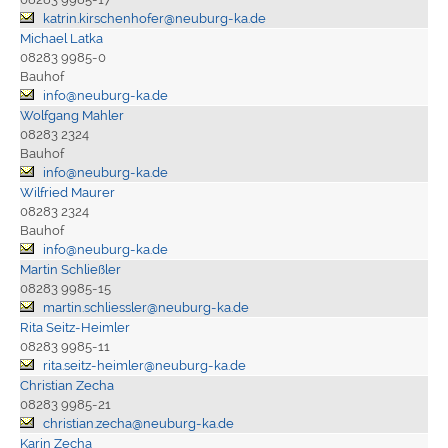
katrin.kirschenhofer@neuburg-ka.de
Michael Latka
08283 9985-0
Bauhof
info@neuburg-ka.de
Wolfgang Mahler
08283 2324
Bauhof
info@neuburg-ka.de
Wilfried Maurer
08283 2324
Bauhof
info@neuburg-ka.de
Martin Schließler
08283 9985-15
martin.schliessler@neuburg-ka.de
Rita Seitz-Heimler
08283 9985-11
rita.seitz-heimler@neuburg-ka.de
Christian Zecha
08283 9985-21
christian.zecha@neuburg-ka.de
Karin Zecha