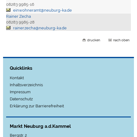
08283 9985-16
einwohneramt@neuburg-ka.de
Rainer Zecha
08283 9985-28
rainer.zecha@neuburg-ka.de
drucken
nach oben
Quicklinks
Kontakt
Inhaltsverzeichnis
Impressum
Datenschutz
Erklärung zur Barrierefreiheit
Markt Neuburg a.d.Kammel
Bergstr. 2