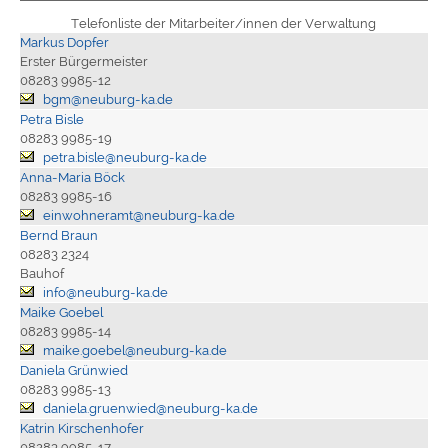
Telefonliste der Mitarbeiter/innen der Verwaltung
Markus Dopfer
Erster Bürgermeister
08283 9985-12
bgm@neuburg-ka.de
Petra Bisle
08283 9985-19
petra.bisle@neuburg-ka.de
Anna-Maria Böck
08283 9985-16
einwohneramt@neuburg-ka.de
Bernd Braun
08283 2324
Bauhof
info@neuburg-ka.de
Maike Goebel
08283 9985-14
maike.goebel@neuburg-ka.de
Daniela Grünwied
08283 9985-13
daniela.gruenwied@neuburg-ka.de
Katrin Kirschenhofer
08283 9985-17