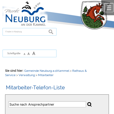
Zum Inhalt
,
zur Navigation
oder
zur Startseite
springen.
chließen
suchen
A
A
Schriftgröße
A
Sie sind hier:
Gemeinde Neuburg a.d.Kammel
>
Rathaus &
Service
>
Verwaltung
>
Mitarbeiter
Mitarbeiter-Telefon-Liste