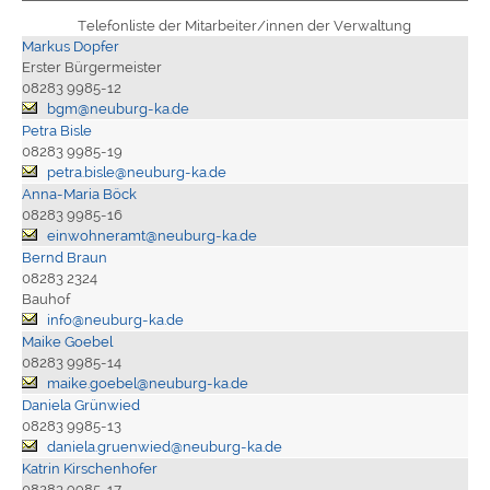
Telefonliste der Mitarbeiter/innen der Verwaltung
Markus Dopfer
Erster Bürgermeister
08283 9985-12
bgm@neuburg-ka.de
Petra Bisle
08283 9985-19
petra.bisle@neuburg-ka.de
Anna-Maria Böck
08283 9985-16
einwohneramt@neuburg-ka.de
Bernd Braun
08283 2324
Bauhof
info@neuburg-ka.de
Maike Goebel
08283 9985-14
maike.goebel@neuburg-ka.de
Daniela Grünwied
08283 9985-13
daniela.gruenwied@neuburg-ka.de
Katrin Kirschenhofer
08283 9985-17