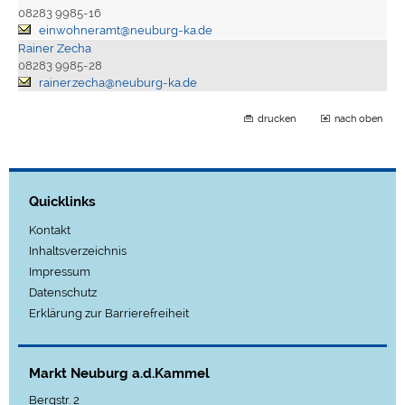
08283 9985-16
einwohneramt@neuburg-ka.de
Rainer Zecha
08283 9985-28
rainer.zecha@neuburg-ka.de
drucken
nach oben
Quicklinks
Kontakt
Inhaltsverzeichnis
Impressum
Datenschutz
Erklärung zur Barrierefreiheit
Markt Neuburg a.d.Kammel
Bergstr. 2