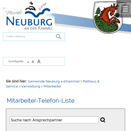
Zum Inhalt
,
zur Navigation
oder
zur Startseite
springen.
chließen
suchen
A
A
Schriftgröße
A
Sie sind hier:
Gemeinde Neuburg a.d.Kammel
>
Rathaus &
Service
>
Verwaltung
>
Mitarbeiter
Mitarbeiter-Telefon-Liste