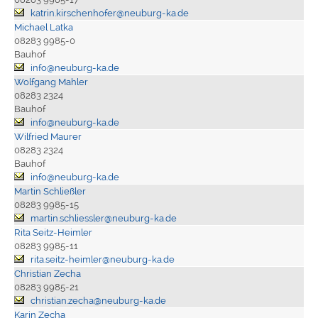
katrin.kirschenhofer@neuburg-ka.de
Michael Latka
08283 9985-0
Bauhof
info@neuburg-ka.de
Wolfgang Mahler
08283 2324
Bauhof
info@neuburg-ka.de
Wilfried Maurer
08283 2324
Bauhof
info@neuburg-ka.de
Martin Schließler
08283 9985-15
martin.schliessler@neuburg-ka.de
Rita Seitz-Heimler
08283 9985-11
rita.seitz-heimler@neuburg-ka.de
Christian Zecha
08283 9985-21
christian.zecha@neuburg-ka.de
Karin Zecha