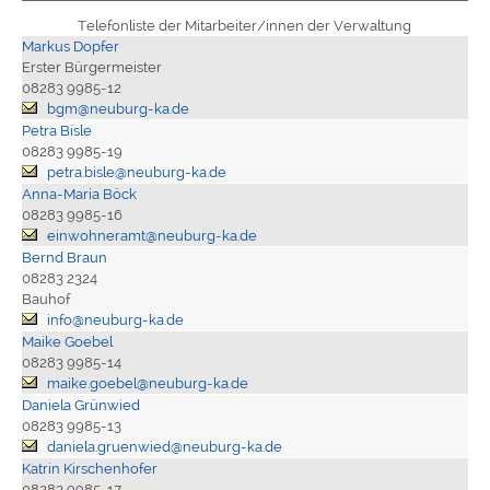
Telefonliste der Mitarbeiter/innen der Verwaltung
Markus Dopfer
Erster Bürgermeister
08283 9985-12
bgm@neuburg-ka.de
Petra Bisle
08283 9985-19
petra.bisle@neuburg-ka.de
Anna-Maria Böck
08283 9985-16
einwohneramt@neuburg-ka.de
Bernd Braun
08283 2324
Bauhof
info@neuburg-ka.de
Maike Goebel
08283 9985-14
maike.goebel@neuburg-ka.de
Daniela Grünwied
08283 9985-13
daniela.gruenwied@neuburg-ka.de
Katrin Kirschenhofer
08283 9985-17