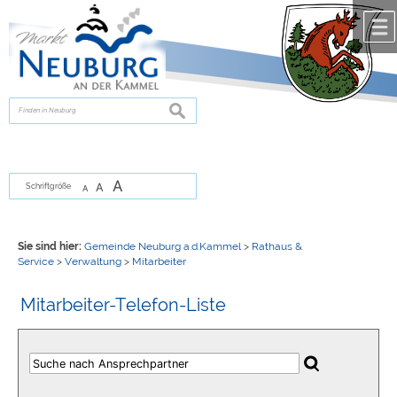
Zum Inhalt
,
zur Navigation
oder
zur Startseite
springen.
chließen
suchen
A
A
Schriftgröße
A
Sie sind hier:
Gemeinde Neuburg a.d.Kammel
>
Rathaus &
Service
>
Verwaltung
>
Mitarbeiter
Mitarbeiter-Telefon-Liste