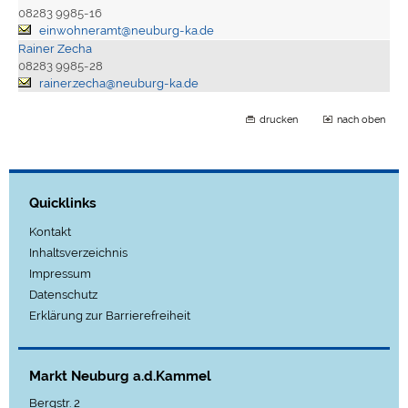
08283 9985-16
einwohneramt@neuburg-ka.de
Rainer Zecha
08283 9985-28
rainer.zecha@neuburg-ka.de
drucken
nach oben
Quicklinks
Kontakt
Inhaltsverzeichnis
Impressum
Datenschutz
Erklärung zur Barrierefreiheit
Markt Neuburg a.d.Kammel
Bergstr. 2