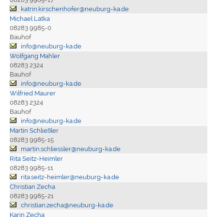
katrin.kirschenhofer@neuburg-ka.de
Michael Latka
08283 9985-0
Bauhof
info@neuburg-ka.de
Wolfgang Mahler
08283 2324
Bauhof
info@neuburg-ka.de
Wilfried Maurer
08283 2324
Bauhof
info@neuburg-ka.de
Martin Schließler
08283 9985-15
martin.schliessler@neuburg-ka.de
Rita Seitz-Heimler
08283 9985-11
rita.seitz-heimler@neuburg-ka.de
Christian Zecha
08283 9985-21
christian.zecha@neuburg-ka.de
Karin Zecha