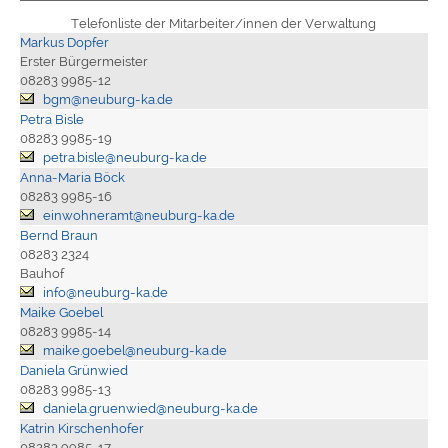
Telefonliste der Mitarbeiter/innen der Verwaltung
Markus Dopfer
Erster Bürgermeister
08283 9985-12
bgm@neuburg-ka.de
Petra Bisle
08283 9985-19
petra.bisle@neuburg-ka.de
Anna-Maria Böck
08283 9985-16
einwohneramt@neuburg-ka.de
Bernd Braun
08283 2324
Bauhof
info@neuburg-ka.de
Maike Goebel
08283 9985-14
maike.goebel@neuburg-ka.de
Daniela Grünwied
08283 9985-13
daniela.gruenwied@neuburg-ka.de
Katrin Kirschenhofer
08283 9985-17