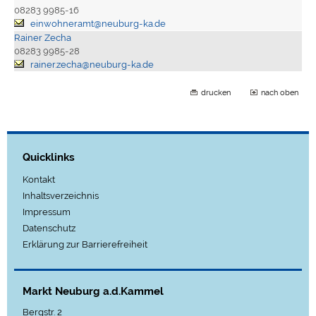
08283 9985-16
einwohneramt@neuburg-ka.de
Rainer Zecha
08283 9985-28
rainer.zecha@neuburg-ka.de
drucken
nach oben
Quicklinks
Kontakt
Inhaltsverzeichnis
Impressum
Datenschutz
Erklärung zur Barrierefreiheit
Markt Neuburg a.d.Kammel
Bergstr. 2