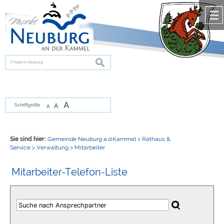
Zum Inhalt
,
zur Navigation
oder
zur Startseite
springen.
chließen
suchen
A
A
Schriftgröße
A
Sie sind hier:
Gemeinde Neuburg a.d.Kammel
>
Rathaus &
Service
>
Verwaltung
>
Mitarbeiter
Mitarbeiter-Telefon-Liste