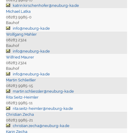
katrin.kirschenhofer@neuburg-ka.de
Michael Latka
08283 9985-0
Bauhof
info@neuburg-ka.de
Wolfgang Mahler
08283 2324
Bauhof
info@neuburg-ka.de
Wilfried Maurer
08283 2324
Bauhof
info@neuburg-ka.de
Martin Schließler
08283 9985-15
martin.schliessler@neuburg-ka.de
Rita Seitz-Heimler
08283 9985-11
rita.seitz-heimler@neuburg-ka.de
Christian Zecha
08283 9985-21
christian.zecha@neuburg-ka.de
Karin Zecha