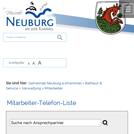
Zum Inhalt
,
zur Navigation
oder
zur Startseite
springen.
chließen
suchen
A
A
Schriftgröße
A
Sie sind hier:
Gemeinde Neuburg a.d.Kammel
>
Rathaus &
Service
>
Verwaltung
>
Mitarbeiter
Mitarbeiter-Telefon-Liste