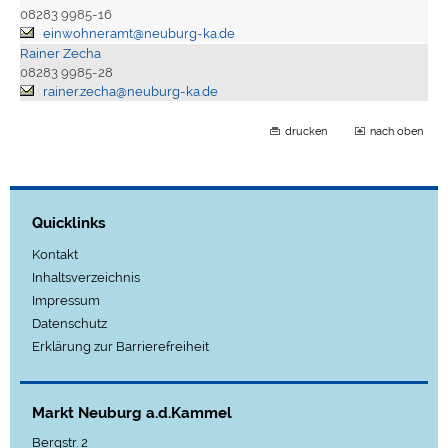
08283 9985-16
einwohneramt@neuburg-ka.de
Rainer Zecha
08283 9985-28
rainer.zecha@neuburg-ka.de
drucken
nach oben
Quicklinks
Kontakt
Inhaltsverzeichnis
Impressum
Datenschutz
Erklärung zur Barrierefreiheit
Markt Neuburg a.d.Kammel
Bergstr. 2