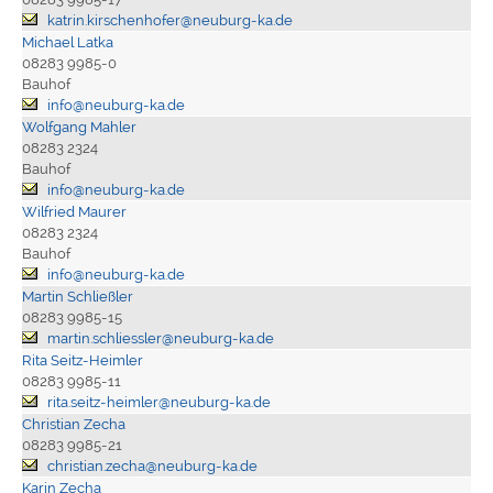
katrin.kirschenhofer@neuburg-ka.de
Michael Latka
08283 9985-0
Bauhof
info@neuburg-ka.de
Wolfgang Mahler
08283 2324
Bauhof
info@neuburg-ka.de
Wilfried Maurer
08283 2324
Bauhof
info@neuburg-ka.de
Martin Schließler
08283 9985-15
martin.schliessler@neuburg-ka.de
Rita Seitz-Heimler
08283 9985-11
rita.seitz-heimler@neuburg-ka.de
Christian Zecha
08283 9985-21
christian.zecha@neuburg-ka.de
Karin Zecha