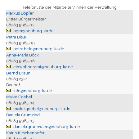
Telefonliste der Mitarbeiter/innen der Verwaltung
Markus Dopfer
Erster Bürgermeister
08283 9985-12
bgm@neuburg-ka.de
Petra Bisle
08283 9985-19
petra.bisle@neuburg-ka.de
Anna-Maria Böck
08283 9985-16
einwohneramt@neuburg-ka.de
Bernd Braun
08283 2324
Bauhof
info@neuburg-ka.de
Maike Goebel
08283 9985-14
maike.goebel@neuburg-ka.de
Daniela Grünwied
08283 9985-13
daniela.gruenwied@neuburg-ka.de
Katrin Kirschenhofer
08283 9985-17