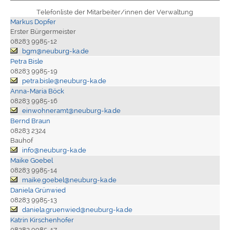
Telefonliste der Mitarbeiter/innen der Verwaltung
Markus Dopfer
Erster Bürgermeister
08283 9985-12
bgm@neuburg-ka.de
Petra Bisle
08283 9985-19
petra.bisle@neuburg-ka.de
Anna-Maria Böck
08283 9985-16
einwohneramt@neuburg-ka.de
Bernd Braun
08283 2324
Bauhof
info@neuburg-ka.de
Maike Goebel
08283 9985-14
maike.goebel@neuburg-ka.de
Daniela Grünwied
08283 9985-13
daniela.gruenwied@neuburg-ka.de
Katrin Kirschenhofer
08283 9985-17