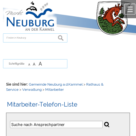
Zum Inhalt
,
zur Navigation
oder
zur Startseite
springen.
chließen
suchen
A
A
Schriftgröße
A
Sie sind hier:
Gemeinde Neuburg a.d.Kammel
>
Rathaus &
Service
>
Verwaltung
>
Mitarbeiter
Mitarbeiter-Telefon-Liste