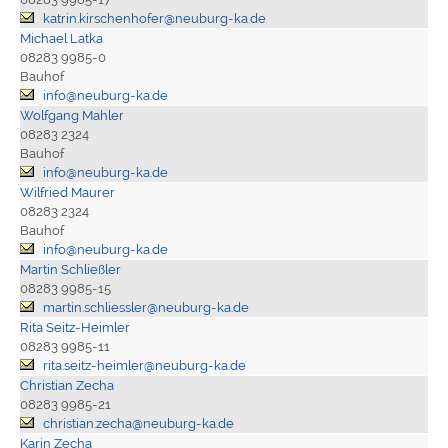
katrin.kirschenhofer@neuburg-ka.de
Michael Latka
08283 9985-0
Bauhof
info@neuburg-ka.de
Wolfgang Mahler
08283 2324
Bauhof
info@neuburg-ka.de
Wilfried Maurer
08283 2324
Bauhof
info@neuburg-ka.de
Martin Schließler
08283 9985-15
martin.schliessler@neuburg-ka.de
Rita Seitz-Heimler
08283 9985-11
rita.seitz-heimler@neuburg-ka.de
Christian Zecha
08283 9985-21
christian.zecha@neuburg-ka.de
Karin Zecha