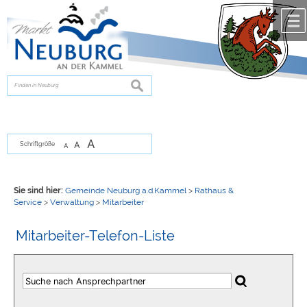
Zum Inhalt
,
zur Navigation
oder
zur Startseite
springen.
chließen
suchen
A
A
Schriftgröße
A
Sie sind hier:
Gemeinde Neuburg a.d.Kammel
>
Rathaus &
Service
>
Verwaltung
>
Mitarbeiter
Mitarbeiter-Telefon-Liste