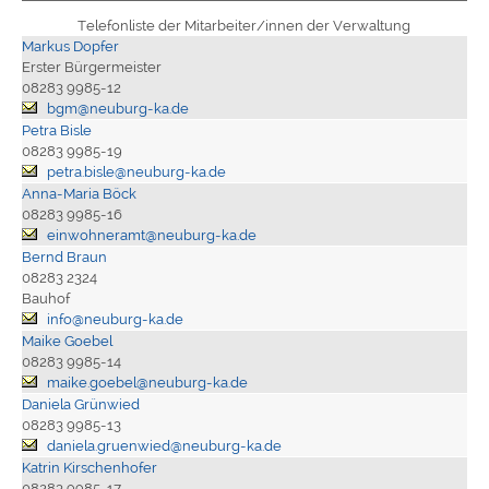
Telefonliste der Mitarbeiter/innen der Verwaltung
Markus Dopfer
Erster Bürgermeister
08283 9985-12
bgm@neuburg-ka.de
Petra Bisle
08283 9985-19
petra.bisle@neuburg-ka.de
Anna-Maria Böck
08283 9985-16
einwohneramt@neuburg-ka.de
Bernd Braun
08283 2324
Bauhof
info@neuburg-ka.de
Maike Goebel
08283 9985-14
maike.goebel@neuburg-ka.de
Daniela Grünwied
08283 9985-13
daniela.gruenwied@neuburg-ka.de
Katrin Kirschenhofer
08283 9985-17