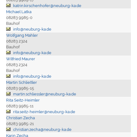
katrin.kirschenhofer@neuburg-ka.de
Michael Latka
08283 9985-0
Bauhof
info@neuburg-ka.de
Wolfgang Mahler
08283 2324
Bauhof
info@neuburg-ka.de
Wilfried Maurer
08283 2324
Bauhof
info@neuburg-ka.de
Martin Schließler
08283 9985-15
martin.schliessler@neuburg-ka.de
Rita Seitz-Heimler
08283 9985-11
rita.seitz-heimler@neuburg-ka.de
Christian Zecha
08283 9985-21
christian.zecha@neuburg-ka.de
Karin Zecha