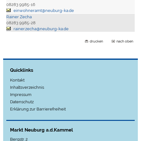
08283 9985-16
einwohneramt@neuburg-ka.de
Rainer Zecha
08283 9985-28
rainer.zecha@neuburg-ka.de
drucken
nach oben
Quicklinks
Kontakt
Inhaltsverzeichnis
Impressum
Datenschutz
Erklärung zur Barrierefreiheit
Markt Neuburg a.d.Kammel
Bergstr. 2