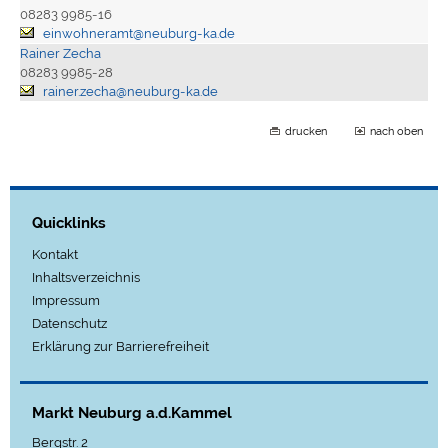
08283 9985-16
einwohneramt@neuburg-ka.de
Rainer Zecha
08283 9985-28
rainer.zecha@neuburg-ka.de
drucken
nach oben
Quicklinks
Kontakt
Inhaltsverzeichnis
Impressum
Datenschutz
Erklärung zur Barrierefreiheit
Markt Neuburg a.d.Kammel
Bergstr. 2