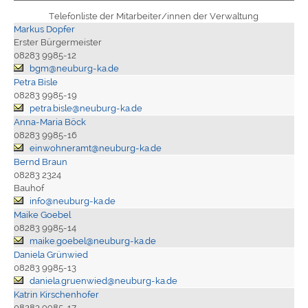
Telefonliste der Mitarbeiter/innen der Verwaltung
Markus Dopfer
Erster Bürgermeister
08283 9985-12
bgm@neuburg-ka.de
Petra Bisle
08283 9985-19
petra.bisle@neuburg-ka.de
Anna-Maria Böck
08283 9985-16
einwohneramt@neuburg-ka.de
Bernd Braun
08283 2324
Bauhof
info@neuburg-ka.de
Maike Goebel
08283 9985-14
maike.goebel@neuburg-ka.de
Daniela Grünwied
08283 9985-13
daniela.gruenwied@neuburg-ka.de
Katrin Kirschenhofer
08283 9985-17