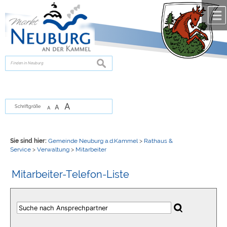
Zum Inhalt
,
zur Navigation
oder
zur Startseite
springen.
chließen
suchen
A
A
Schriftgröße
A
Sie sind hier:
Gemeinde Neuburg a.d.Kammel
>
Rathaus &
Service
>
Verwaltung
>
Mitarbeiter
Mitarbeiter-Telefon-Liste