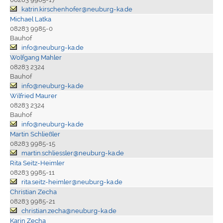
katrin.kirschenhofer@neuburg-ka.de
Michael Latka
08283 9985-0
Bauhof
info@neuburg-ka.de
Wolfgang Mahler
08283 2324
Bauhof
info@neuburg-ka.de
Wilfried Maurer
08283 2324
Bauhof
info@neuburg-ka.de
Martin Schließler
08283 9985-15
martin.schliessler@neuburg-ka.de
Rita Seitz-Heimler
08283 9985-11
rita.seitz-heimler@neuburg-ka.de
Christian Zecha
08283 9985-21
christian.zecha@neuburg-ka.de
Karin Zecha