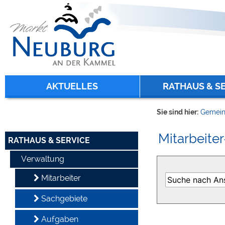
Zum Inhalt
,
zur Navigation
oder
zur Startseite
springen.
chließen
AKTUELLES
RATHAUS & S
Sie sind hier:
Gemein
Mitarbeiter
RATHAUS & SERVICE
Verwaltung
Mitarbeiter
Sachgebiete
Aufgaben