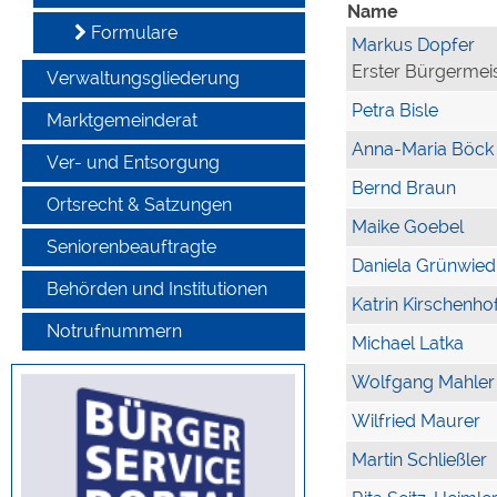
Name
Formulare
Markus Dopfer
Erster Bürgermei
Verwaltungsgliederung
Petra Bisle
Marktgemeinderat
Anna-Maria Böck
Ver- und Entsorgung
Bernd Braun
Ortsrecht & Satzungen
Maike Goebel
Seniorenbeauftragte
Daniela Grünwied
Behörden und Institutionen
Katrin Kirschenho
Notrufnummern
Michael Latka
Wolfgang Mahler
Wilfried Maurer
Martin Schließler