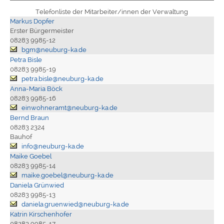
Telefonliste der Mitarbeiter/innen der Verwaltung
Markus Dopfer
Erster Bürgermeister
08283 9985-12
bgm@neuburg-ka.de
Petra Bisle
08283 9985-19
petra.bisle@neuburg-ka.de
Anna-Maria Böck
08283 9985-16
einwohneramt@neuburg-ka.de
Bernd Braun
08283 2324
Bauhof
info@neuburg-ka.de
Maike Goebel
08283 9985-14
maike.goebel@neuburg-ka.de
Daniela Grünwied
08283 9985-13
daniela.gruenwied@neuburg-ka.de
Katrin Kirschenhofer
08283 9985-17