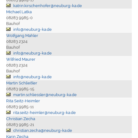
katrin.kirschenhofer@neuburg-ka.de
Michael Latka
08283 9985-0
Bauhof
info@neuburg-ka.de
Wolfgang Mahler
08283 2324
Bauhof
info@neuburg-ka.de
Wilfried Maurer
08283 2324
Bauhof
info@neuburg-ka.de
Martin Schließler
08283 9985-15
martin.schliessler@neuburg-ka.de
Rita Seitz-Heimler
08283 9985-11
rita.seitz-heimler@neuburg-ka.de
Christian Zecha
08283 9985-21
christian.zecha@neuburg-ka.de
Karin Zecha