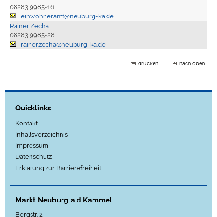
08283 9985-16
einwohneramt@neuburg-ka.de
Rainer Zecha
08283 9985-28
rainer.zecha@neuburg-ka.de
drucken
nach oben
Quicklinks
Kontakt
Inhaltsverzeichnis
Impressum
Datenschutz
Erklärung zur Barrierefreiheit
Markt Neuburg a.d.Kammel
Bergstr. 2