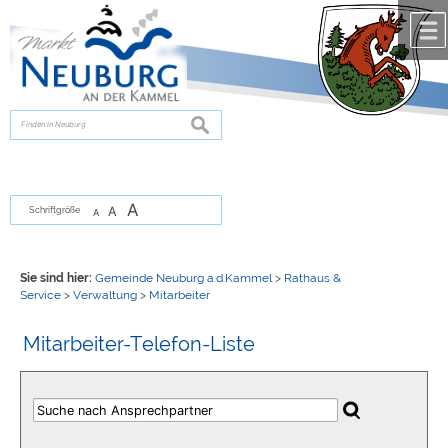
Zum Inhalt
,
zur Navigation
oder
zur Startseite
springen.
chließen
suchen
A
A
Schriftgröße
A
Sie sind hier:
Gemeinde Neuburg a.d.Kammel
>
Rathaus &
Service
>
Verwaltung
>
Mitarbeiter
Mitarbeiter-Telefon-Liste