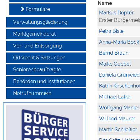
Name
Formulare
Markus Dopfer
Erster Bürgermei
Verwaltungsgliederung
Petra Bisle
Marktgemeinderat
Anna-Maria Böck
Ver- und Entsorgung
Bernd Braun
Ortsrecht & Satzungen
Maike Goebel
Seniorenbeauftragte
Daniela Grünwied
Behörden und Institutionen
Katrin Kirschenho
Notrufnummern
Michael Latka
Wolfgang Mahler
Wilfried Maurer
Martin Schließler