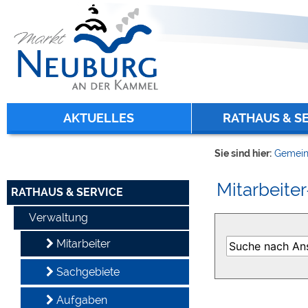
Zum Inhalt
,
zur Navigation
oder
zur Startseite
springen.
chließen
AKTUELLES
RATHAUS & S
Sie sind hier:
Gemein
Mitarbeiter
RATHAUS & SERVICE
Verwaltung
Mitarbeiter
Sachgebiete
Aufgaben