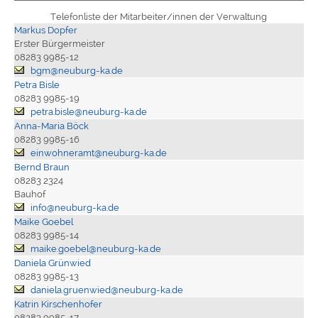
Telefonliste der Mitarbeiter/innen der Verwaltung
Markus Dopfer
Erster Bürgermeister
08283 9985-12
bgm@neuburg-ka.de
Petra Bisle
08283 9985-19
petra.bisle@neuburg-ka.de
Anna-Maria Böck
08283 9985-16
einwohneramt@neuburg-ka.de
Bernd Braun
08283 2324
Bauhof
info@neuburg-ka.de
Maike Goebel
08283 9985-14
maike.goebel@neuburg-ka.de
Daniela Grünwied
08283 9985-13
daniela.gruenwied@neuburg-ka.de
Katrin Kirschenhofer
08283 9985-17