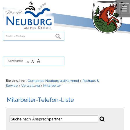
Zum Inhalt
,
zur Navigation
oder
zur Startseite
springen.
chließen
suchen
A
A
Schriftgröße
A
Sie sind hier:
Gemeinde Neuburg a.d.Kammel
>
Rathaus &
Service
>
Verwaltung
>
Mitarbeiter
Mitarbeiter-Telefon-Liste