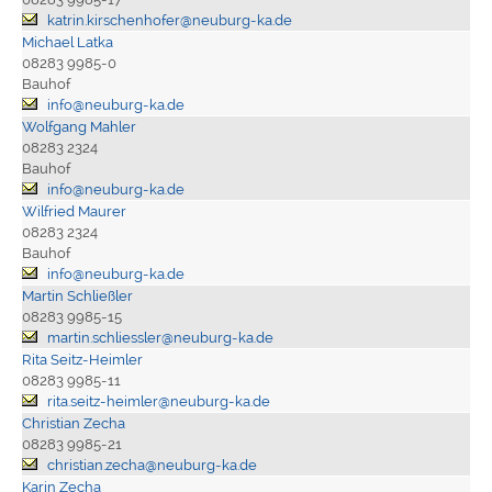
katrin.kirschenhofer@neuburg-ka.de
Michael Latka
08283 9985-0
Bauhof
info@neuburg-ka.de
Wolfgang Mahler
08283 2324
Bauhof
info@neuburg-ka.de
Wilfried Maurer
08283 2324
Bauhof
info@neuburg-ka.de
Martin Schließler
08283 9985-15
martin.schliessler@neuburg-ka.de
Rita Seitz-Heimler
08283 9985-11
rita.seitz-heimler@neuburg-ka.de
Christian Zecha
08283 9985-21
christian.zecha@neuburg-ka.de
Karin Zecha