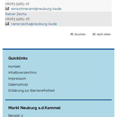
08283 9985-16
einwohneramt@neuburg-ka.de
Rainer Zecha
08283 9985-28
rainer.zecha@neuburg-ka.de
drucken
nach oben
Quicklinks
Kontakt
Inhaltsverzeichnis
Impressum
Datenschutz
Erklärung zur Barrierefreiheit
Markt Neuburg a.d.Kammel
Bergstr. 2