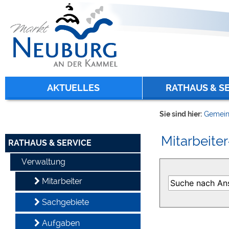
Zum Inhalt
,
zur Navigation
oder
zur Startseite
springen.
chließen
AKTUELLES
RATHAUS & S
Sie sind hier:
Gemein
Mitarbeiter
RATHAUS & SERVICE
Verwaltung
Mitarbeiter
Sachgebiete
Aufgaben