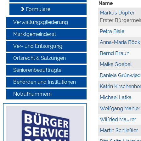
Name
Formulare
Markus Dopfer
Erster Bürgermei
Verwaltungsgliederung
Petra Bisle
Marktgemeinderat
Anna-Maria Böck
Ver- und Entsorgung
Bernd Braun
Ortsrecht & Satzungen
Maike Goebel
Seniorenbeauftragte
Daniela Grünwied
Behörden und Institutionen
Katrin Kirschenho
Notrufnummern
Michael Latka
Wolfgang Mahler
Wilfried Maurer
Martin Schließler