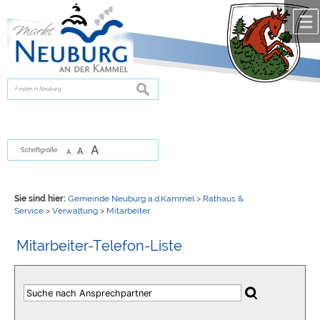
Zum Inhalt
,
zur Navigation
oder
zur Startseite
springen.
chließen
suchen
A
A
Schriftgröße
A
Sie sind hier:
Gemeinde Neuburg a.d.Kammel
>
Rathaus &
Service
>
Verwaltung
>
Mitarbeiter
Mitarbeiter-Telefon-Liste