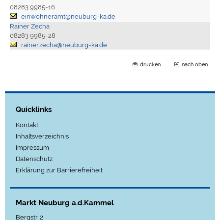
08283 9985-16
einwohneramt@neuburg-ka.de
Rainer Zecha
08283 9985-28
rainer.zecha@neuburg-ka.de
drucken
nach oben
Quicklinks
Kontakt
Inhaltsverzeichnis
Impressum
Datenschutz
Erklärung zur Barrierefreiheit
Markt Neuburg a.d.Kammel
Bergstr. 2