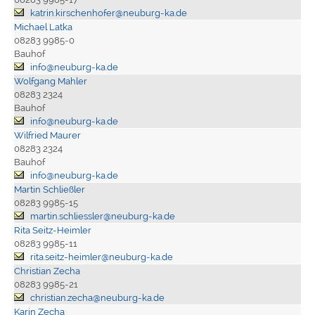
katrin.kirschenhofer@neuburg-ka.de
Michael Latka
08283 9985-0
Bauhof
info@neuburg-ka.de
Wolfgang Mahler
08283 2324
Bauhof
info@neuburg-ka.de
Wilfried Maurer
08283 2324
Bauhof
info@neuburg-ka.de
Martin Schließler
08283 9985-15
martin.schliessler@neuburg-ka.de
Rita Seitz-Heimler
08283 9985-11
rita.seitz-heimler@neuburg-ka.de
Christian Zecha
08283 9985-21
christian.zecha@neuburg-ka.de
Karin Zecha