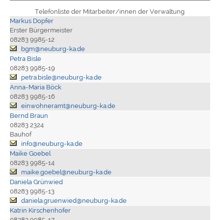
Telefonliste der Mitarbeiter/innen der Verwaltung
Markus Dopfer
Erster Bürgermeister
08283 9985-12
bgm@neuburg-ka.de
Petra Bisle
08283 9985-19
petra.bisle@neuburg-ka.de
Anna-Maria Böck
08283 9985-16
einwohneramt@neuburg-ka.de
Bernd Braun
08283 2324
Bauhof
info@neuburg-ka.de
Maike Goebel
08283 9985-14
maike.goebel@neuburg-ka.de
Daniela Grünwied
08283 9985-13
daniela.gruenwied@neuburg-ka.de
Katrin Kirschenhofer
08283 9985-17