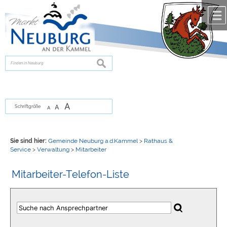
Zum Inhalt
,
zur Navigation
oder
zur Startseite
springen.
chließen
suchen
A
A
Schriftgröße
A
Sie sind hier:
Gemeinde Neuburg a.d.Kammel
>
Rathaus &
Service
>
Verwaltung
>
Mitarbeiter
Mitarbeiter-Telefon-Liste