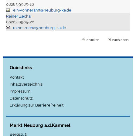
08283 9985-16
einwohneramt@neuburg-ka.de
Rainer Zecha
08283 9985-28
rainer.zecha@neuburg-ka.de
drucken
nach oben
Quicklinks
Kontakt
Inhaltsverzeichnis
Impressum
Datenschutz
Erklärung zur Barrierefreiheit
Markt Neuburg a.d.Kammel
Bergstr. 2