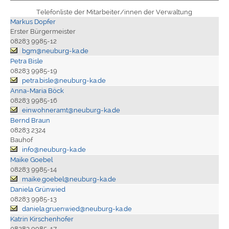
Telefonliste der Mitarbeiter/innen der Verwaltung
Markus Dopfer
Erster Bürgermeister
08283 9985-12
bgm@neuburg-ka.de
Petra Bisle
08283 9985-19
petra.bisle@neuburg-ka.de
Anna-Maria Böck
08283 9985-16
einwohneramt@neuburg-ka.de
Bernd Braun
08283 2324
Bauhof
info@neuburg-ka.de
Maike Goebel
08283 9985-14
maike.goebel@neuburg-ka.de
Daniela Grünwied
08283 9985-13
daniela.gruenwied@neuburg-ka.de
Katrin Kirschenhofer
08283 9985-17