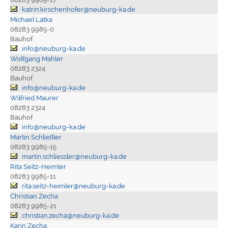
katrin.kirschenhofer@neuburg-ka.de
Michael Latka
08283 9985-0
Bauhof
info@neuburg-ka.de
Wolfgang Mahler
08283 2324
Bauhof
info@neuburg-ka.de
Wilfried Maurer
08283 2324
Bauhof
info@neuburg-ka.de
Martin Schließler
08283 9985-15
martin.schliessler@neuburg-ka.de
Rita Seitz-Heimler
08283 9985-11
rita.seitz-heimler@neuburg-ka.de
Christian Zecha
08283 9985-21
christian.zecha@neuburg-ka.de
Karin Zecha