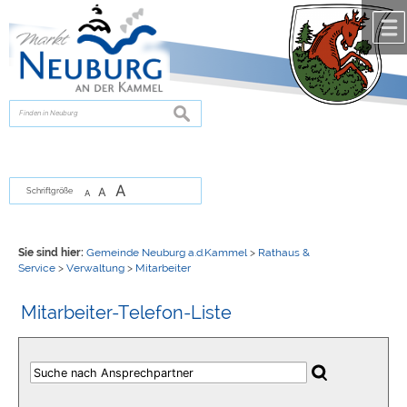
Zum Inhalt
,
zur Navigation
oder
zur Startseite
springen.
chließen
suchen
A
A
Schriftgröße
A
Sie sind hier:
Gemeinde Neuburg a.d.Kammel
>
Rathaus &
Service
>
Verwaltung
>
Mitarbeiter
Mitarbeiter-Telefon-Liste