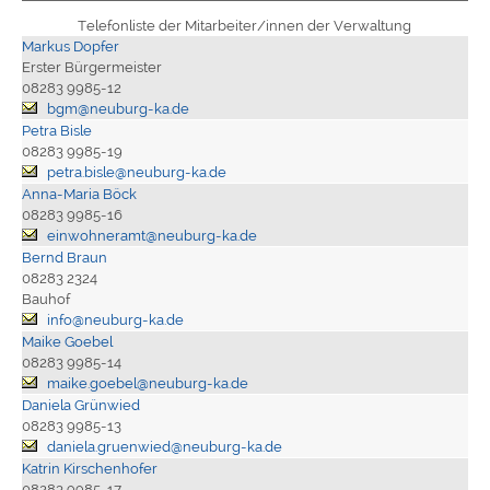
Telefonliste der Mitarbeiter/innen der Verwaltung
Markus Dopfer
Erster Bürgermeister
08283 9985-12
bgm@neuburg-ka.de
Petra Bisle
08283 9985-19
petra.bisle@neuburg-ka.de
Anna-Maria Böck
08283 9985-16
einwohneramt@neuburg-ka.de
Bernd Braun
08283 2324
Bauhof
info@neuburg-ka.de
Maike Goebel
08283 9985-14
maike.goebel@neuburg-ka.de
Daniela Grünwied
08283 9985-13
daniela.gruenwied@neuburg-ka.de
Katrin Kirschenhofer
08283 9985-17