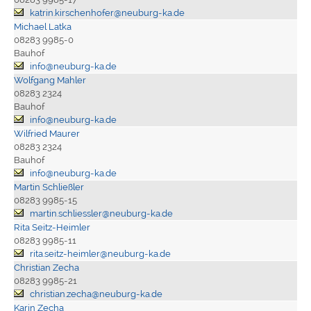
katrin.kirschenhofer@neuburg-ka.de
Michael Latka
08283 9985-0
Bauhof
info@neuburg-ka.de
Wolfgang Mahler
08283 2324
Bauhof
info@neuburg-ka.de
Wilfried Maurer
08283 2324
Bauhof
info@neuburg-ka.de
Martin Schließler
08283 9985-15
martin.schliessler@neuburg-ka.de
Rita Seitz-Heimler
08283 9985-11
rita.seitz-heimler@neuburg-ka.de
Christian Zecha
08283 9985-21
christian.zecha@neuburg-ka.de
Karin Zecha