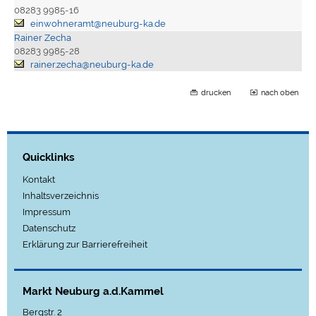
08283 9985-16
einwohneramt@neuburg-ka.de
Rainer Zecha
08283 9985-28
rainer.zecha@neuburg-ka.de
drucken
nach oben
Quicklinks
Kontakt
Inhaltsverzeichnis
Impressum
Datenschutz
Erklärung zur Barrierefreiheit
Markt Neuburg a.d.Kammel
Bergstr. 2